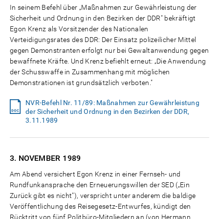
In seinem Befehl über „Maßnahmen zur Gewährleistung der
Sicherheit und Ordnung in den Bezirken der DDR" bekräftigt
Egon Krenz als Vorsitzender des Nationalen
Verteidigungsrates des DDR: Der Einsatz polizeilicher Mittel
gegen Demonstranten erfolgt nur bei Gewaltanwendung gegen
bewaffnete Kräfte. Und Krenz befiehlt erneut: „Die Anwendung
der Schusswaffe in Zusammenhang mit möglichen
Demonstrationen ist grundsätzlich verboten."
NVR-Befehl Nr. 11/89: Maßnahmen zur Gewährleistung
der Sicherheit und Ordnung in den Bezirken der DDR,
3.11.1989
3. NOVEMBER
1989
Am Abend versichert Egon Krenz in einer Fernseh- und
Rundfunkansprache den Erneuerungswillen der SED („Ein
Zurück gibt es nicht"), verspricht unter anderem die baldige
Veröffentlichung des Reisegesetz-Entwurfes, kündigt den
Rücktritt von fünf Politbüro-Mitgliedern an (von Hermann