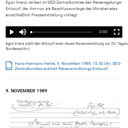
Egon Krenz verliest im SED-Zentralkomitee den Reiseregelungs-
Entwurf, der ihm nun als Beschlussvorlage des Ministerrates
einschließlich Pressemitteilung vorliegt.
Ton
Verbleibende
-0:00
aus
Geladen
:
Status
:
Wiedergabe
Vollbild
0%
0%
Zeit
Egon Krenz stellt den Entwurf einer neuen Reiseverordnung vor, ZK-Tagu
Bundesarchiv)
Hans-Hermann Hertle, 9. November 1989, 15.30 Uhr: SED-
Zentralkomitee erörtert Reiseverordnungs-Entwurf
9. NOVEMBER
1989