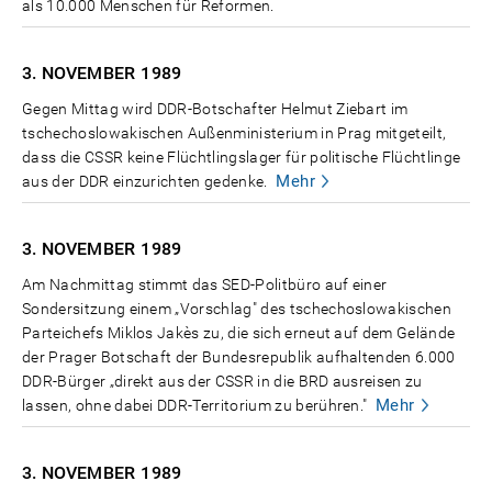
als 10.000 Menschen für Reformen.
3. NOVEMBER
1989
Gegen Mittag wird DDR-Botschafter Helmut Ziebart im
tschechoslowakischen Außenministerium in Prag mitgeteilt,
dass die CSSR keine Flüchtlingslager für politische Flüchtlinge
Mehr
aus der DDR einzurichten gedenke.
3. NOVEMBER
1989
Am Nachmittag stimmt das SED-Politbüro auf einer
Sondersitzung einem „Vorschlag" des tschechoslowakischen
Parteichefs Miklos Jakès zu, die sich erneut auf dem Gelände
der Prager Botschaft der Bundesrepublik aufhaltenden 6.000
DDR-Bürger „direkt aus der CSSR in die BRD ausreisen zu
Mehr
lassen, ohne dabei DDR-Territorium zu berühren."
3. NOVEMBER
1989