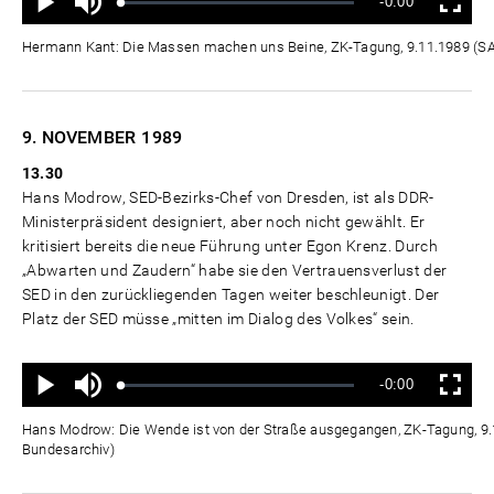
Verbleibende
-0:00
aus
Geladen
:
Status
:
Wiedergabe
Vollbild
0%
0%
Zeit
Hermann Kant: Die Massen machen uns Beine, ZK-Tagung, 9.11.1989 (
9. NOVEMBER
1989
13.30
Hans Modrow, SED-Bezirks-Chef von Dresden, ist als DDR-
Ministerpräsident designiert, aber noch nicht gewählt. Er
kritisiert bereits die neue Führung unter Egon Krenz. Durch
„Abwarten und Zaudern“ habe sie den Vertrauensverlust der
SED in den zurückliegenden Tagen weiter beschleunigt. Der
Platz der SED müsse „mitten im Dialog des Volkes“ sein.
Ton
Verbleibende
-0:00
aus
Geladen
:
Status
:
Wiedergabe
Vollbild
0%
0%
Zeit
Hans Modrow: Die Wende ist von der Straße ausgegangen, ZK-Tagung, 9
Bundesarchiv)