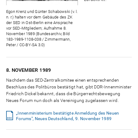
Egon Krenz und Günter Schabowski (v. l.
n. r.) halten vor dem Gebäude des ZK
der SED in Ost-Berlin eine Ansprache
vor SED-Mitgliedern; Aufnahme 8.
November 1989 (Bundesarchiv, Bild
183-1989-1108-038 / Zimmermann,
Peter / CC-BY-SA 3.0)
8. NOVEMBER
1989
Nachdem das SED-Zentralkomitee einen entsprechenden
Beschluss des Politbüros bestätigt hat, gibt DDR-Innenminister
Friedrich Dickel bekannt, dass die Bürgerrechtsbewegung
Neues Forum nun doch als Vereinigung zugelassen wird.
„Innenministerium bestätigte Anmeldung des Neuen
Forums", Neues Deutschland, 9. November 1989