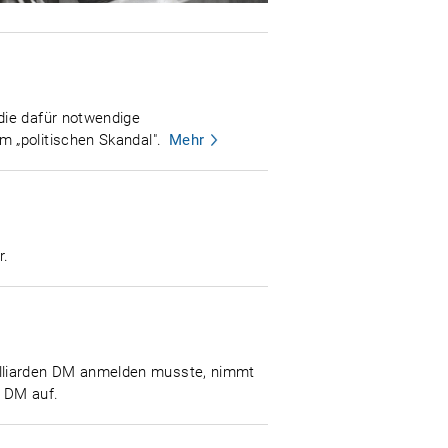
die dafür notwendige
 „politischen Skandal".
Mehr
r.
illiarden DM anmelden musste, nimmt
n DM auf.