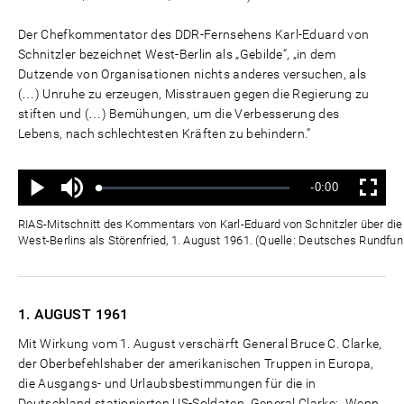
Der Chefkommentator des DDR-Fernsehens Karl-Eduard von
Schnitzler bezeichnet West-Berlin als „Gebilde“, „in dem
Dutzende von Organisationen nichts anderes versuchen, als
(…) Unruhe zu erzeugen, Misstrauen gegen die Regierung zu
stiften und (…) Bemühungen, um die Verbesserung des
Lebens, nach schlechtesten Kräften zu behindern.“
Ton
Verbleibende
-0:00
aus
Geladen
:
Status
:
Wiedergabe
Vollbild
0%
0%
Zeit
RIAS-Mitschnitt des Kommentars von Karl-Eduard von Schnitzler über die "
West-Berlins als Störenfried, 1. August 1961. (Quelle: Deutsches Rundfun
1. AUGUST
1961
Mit Wirkung vom 1. August verschärft General Bruce C. Clarke,
der Oberbefehlshaber der amerikanischen Truppen in Europa,
die Ausgangs- und Urlaubsbestimmungen für die in
Deutschland stationierten US-Soldaten. General Clarke: „Wenn