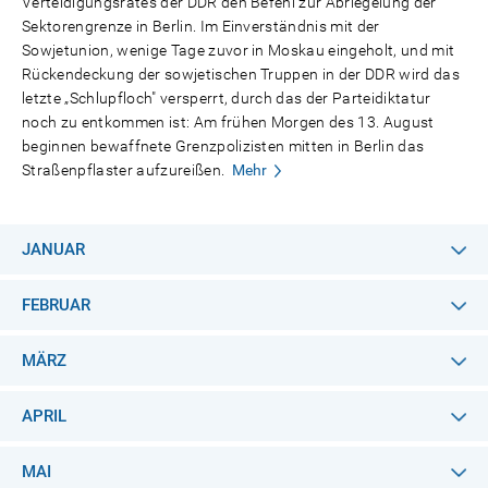
Verteidigungsrates der DDR den Befehl zur Abriegelung der
Sektorengrenze in Berlin. Im Einverständnis mit der
Sowjetunion, wenige Tage zuvor in Moskau eingeholt, und mit
Rückendeckung der sowjetischen Truppen in der DDR wird das
letzte „Schlupfloch" versperrt, durch das der Parteidiktatur
noch zu entkommen ist: Am frühen Morgen des 13. August
beginnen bewaffnete Grenzpolizisten mitten in Berlin das
Straßenpflaster aufzureißen.
Mehr
JANUAR
FEBRUAR
MÄRZ
APRIL
MAI