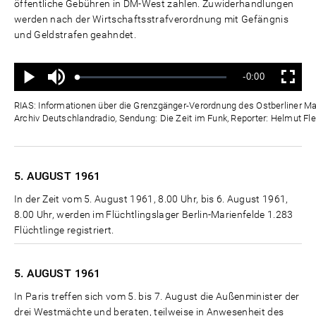
öffentliche Gebühren in DM-West zahlen. Zuwiderhandlungen
werden nach der Wirtschaftsstrafverordnung mit Gefängnis
und Geldstrafen geahndet.
Ton
Verbleibende
-0:00
aus
Geladen
:
Status
:
Wiedergabe
Vollbild
0%
0%
Zeit
RIAS: Informationen über die Grenzgänger-Verordnung des Ostberliner Mag
Archiv Deutschlandradio, Sendung: Die Zeit im Funk, Reporter: Helmut Fle
5. AUGUST
1961
In der Zeit vom 5. August 1961, 8.00 Uhr, bis 6. August 1961,
8.00 Uhr, werden im Flüchtlingslager Berlin-Marienfelde 1.283
Flüchtlinge registriert.
5. AUGUST
1961
In Paris treffen sich vom 5. bis 7. August die Außenminister der
drei Westmächte und beraten, teilweise in Anwesenheit des