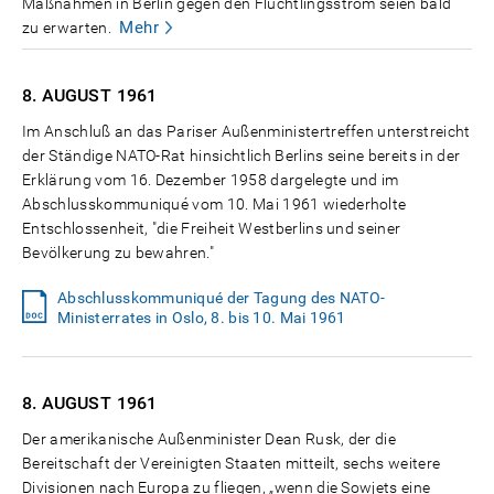
Maßnahmen in Berlin gegen den Flüchtlingsstrom seien bald
Mehr
zu erwarten.
8. AUGUST
1961
Im Anschluß an das Pariser Außenministertreffen unterstreicht
der Ständige NATO-Rat hinsichtlich Berlins seine bereits in der
Erklärung vom 16. Dezember 1958 dargelegte und im
Abschlusskommuniqué vom 10. Mai 1961 wiederholte
Entschlossenheit, "die Freiheit Westberlins und seiner
Bevölkerung zu bewahren."
Abschlusskommuniqué der Tagung des NATO-
Ministerrates in Oslo, 8. bis 10. Mai 1961
8. AUGUST
1961
Der amerikanische Außenminister Dean Rusk, der die
Bereitschaft der Vereinigten Staaten mitteilt, sechs weitere
Divisionen nach Europa zu fliegen, „wenn die Sowjets eine