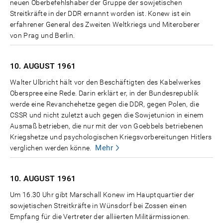
neuen Oberbefehlshaber der Gruppe der sowjetischen
Streitkräfte in der DDR ernannt worden ist. Konew ist ein
erfahrener General des Zweiten Weltkriegs und Miteroberer
von Prag und Berlin.
10. AUGUST
1961
Walter Ulbricht hält vor den Beschäftigten des Kabelwerkes
Oberspree eine Rede. Darin erklärt er, in der Bundesrepublik
werde eine Revanchehetze gegen die DDR, gegen Polen, die
CSSR und nicht zuletzt auch gegen die Sowjetunion in einem
Ausmaß betrieben, die nur mit der von Goebbels betriebenen
Kriegshetze und psychologischen Kriegsvorbereitungen Hitlers
Mehr
verglichen werden könne.
10. AUGUST
1961
Um 16.30 Uhr gibt Marschall Konew im Hauptquartier der
sowjetischen Streitkräfte in Wünsdorf bei Zossen einen
Empfang für die Vertreter der alliierten Militärmissionen.