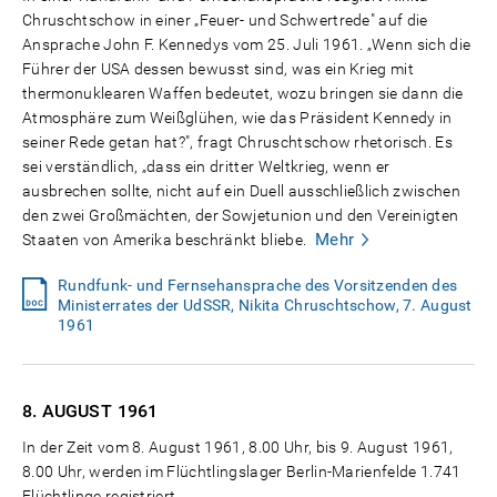
Chruschtschow in einer „Feuer- und Schwertrede" auf die
Ansprache John F. Kennedys vom 25. Juli 1961. „Wenn sich die
Führer der USA dessen bewusst sind, was ein Krieg mit
thermonuklearen Waffen bedeutet, wozu bringen sie dann die
Atmosphäre zum Weißglühen, wie das Präsident Kennedy in
seiner Rede getan hat?", fragt Chruschtschow rhetorisch. Es
sei verständlich, „dass ein dritter Weltkrieg, wenn er
ausbrechen sollte, nicht auf ein Duell ausschließlich zwischen
den zwei Großmächten, der Sowjetunion und den Vereinigten
Mehr
Staaten von Amerika beschränkt bliebe.
Rundfunk- und Fernsehansprache des Vorsitzenden des
Ministerrates der UdSSR, Nikita Chruschtschow, 7. August
1961
8. AUGUST
1961
In der Zeit vom 8. August 1961, 8.00 Uhr, bis 9. August 1961,
8.00 Uhr, werden im Flüchtlingslager Berlin-Marienfelde 1.741
Flüchtlinge registriert.