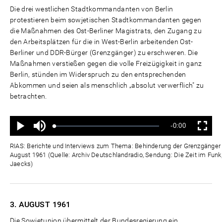
Die drei westlichen Stadtkommandanten von Berlin
protestieren beim sowjetischen Stadtkommandanten gegen
die Maßnahmen des Ost-Berliner Magistrats, den Zugang zu
den Arbeitsplätzen für die in West-Berlin arbeitenden Ost-
Berliner und DDR-Bürger (Grenzgänger) zu erschweren. Die
Maßnahmen verstießen gegen die volle Freizügigkeit in ganz
Berlin, stünden im Widerspruch zu den entsprechenden
Abkommen und seien als menschlich „absolut verwerflich" zu
betrachten.
Ton
Verbleibende
-0:00
aus
Geladen
:
Status
:
Wiedergabe
Vollbild
0%
0%
Zeit
RIAS: Berichte und Interviews zum Thema: Behinderung der Grenzgänger d
August 1961 (Quelle: Archiv Deutschlandradio, Sendung: Die Zeit im Funk,
Jaecks)
3. AUGUST
1961
Die Sowjetunion übermittelt der Bundesregierung ein