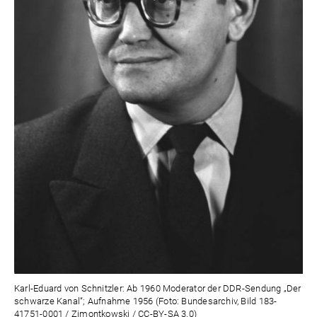
Karl-Eduard von Schnitzler: Ab 1960 Moderator der DDR-Sendung „Der
schwarze Kanal“; Aufnahme 1956 (Foto: Bundesarchiv, Bild 183-
41751-0001 / Zimontkowski / CC-BY-SA 3.0)