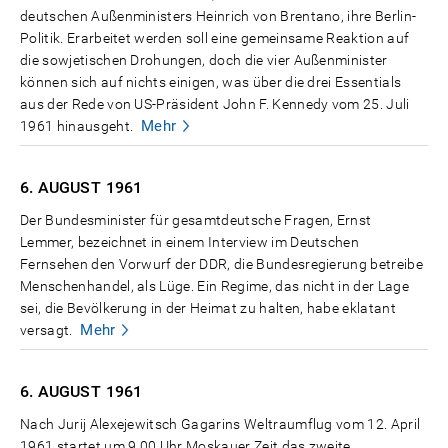
deutschen Außenministers Heinrich von Brentano, ihre Berlin-
Politik. Erarbeitet werden soll eine gemeinsame Reaktion auf
die sowjetischen Drohungen, doch die vier Außenminister
können sich auf nichts einigen, was über die drei Essentials
aus der Rede von US-Präsident John F. Kennedy vom 25. Juli
Mehr
1961 hinausgeht.
6. AUGUST
1961
Der Bundesminister für gesamtdeutsche Fragen, Ernst
Lemmer, bezeichnet in einem Interview im Deutschen
Fernsehen den Vorwurf der DDR, die Bundesregierung betreibe
Menschenhandel, als Lüge. Ein Regime, das nicht in der Lage
sei, die Bevölkerung in der Heimat zu halten, habe eklatant
Mehr
versagt.
6. AUGUST
1961
Nach Jurij Alexejewitsch Gagarins Weltraumflug vom 12. April
1961 startet um 9.00 Uhr Moskauer Zeit das zweite