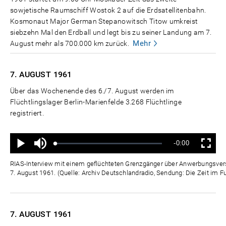
sowjetische Raumschiff Wostok 2 auf die Erdsatellitenbahn.
Kosmonaut Major German Stepanowitsch Titow umkreist
siebzehn Mal den Erdball und legt bis zu seiner Landung am 7.
Mehr
August mehr als 700.000 km zurück.
7. AUGUST
1961
Über das Wochenende des 6./7. August werden im
Flüchtlingslager Berlin-Marienfelde 3.268 Flüchtlinge
registriert.
Ton
Verbleibende
-0:00
aus
Geladen
:
Status
:
Wiedergabe
Vollbild
0%
0%
Zeit
RIAS-Interview mit einem geflüchteten Grenzgänger über Anwerbungsver
7. August 1961. (Quelle: Archiv Deutschlandradio, Sendung: Die Zeit im F
7. AUGUST
1961