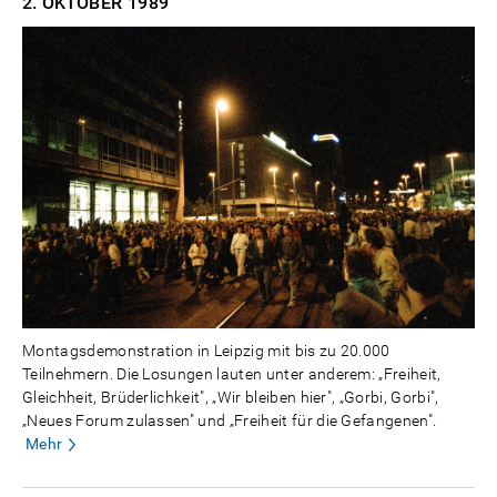
2. OKTOBER
1989
Montagsdemonstration in Leipzig mit bis zu 20.000
Teilnehmern. Die Losungen lauten unter anderem: „Freiheit,
Gleichheit, Brüderlichkeit", „Wir bleiben hier", „Gorbi, Gorbi",
„Neues Forum zulassen" und „Freiheit für die Gefangenen".
Mehr