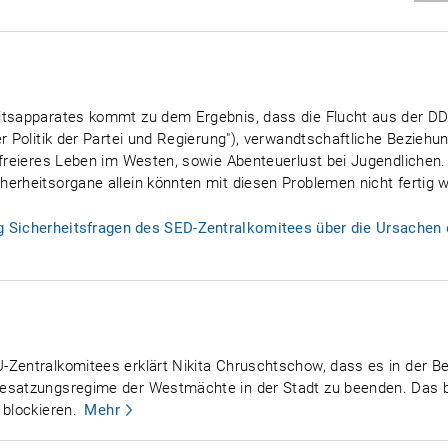
itsapparates kommt zu dem Ergebnis, dass die Flucht aus der DDR 
er Politik der Partei und Regierung"), verwandtschaftliche Beziehu
 freieres Leben im Westen, sowie Abenteuerlust bei Jugendlichen.
erheitsorgane allein könnten mit diesen Problemen nicht fertig 
ung Sicherheitsfragen des SED-Zentralkomitees über die Ursachen
Zentralkomitees erklärt Nikita Chruschtschow, dass es in der Be
Besatzungsregime der Westmächte in der Stadt zu beenden. Das b
 blockieren.
Mehr