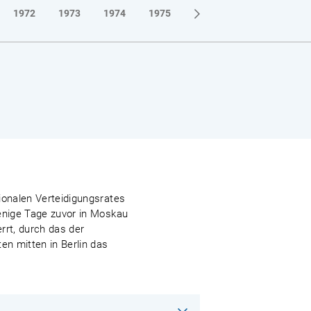
1972
1973
1974
1975
1976
1977
1978
ionalen Verteidigungsrates
wenige Tage zuvor in Moskau
rrt, durch das der
n mitten in Berlin das