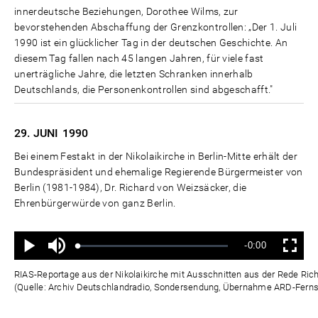
innerdeutsche Beziehungen, Dorothee Wilms, zur
bevorstehenden Abschaffung der Grenzkontrollen: „Der 1. Juli
1990 ist ein glücklicher Tag in der deutschen Geschichte. An
diesem Tag fallen nach 45 langen Jahren, für viele fast
unerträgliche Jahre, die letzten Schranken innerhalb
Deutschlands, die Personenkontrollen sind abgeschafft."
29. JUNI
1990
Bei einem Festakt in der Nikolaikirche in Berlin-Mitte erhält der
Bundespräsident und ehemalige Regierende Bürgermeister von
Berlin (1981-1984), Dr. Richard von Weizsäcker, die
Ehrenbürgerwürde von ganz Berlin.
Ton
Verbleibende
-0:00
aus
Geladen
:
Status
:
Wiedergabe
Vollbild
0%
0%
Zeit
RIAS-Reportage aus der Nikolaikirche mit Ausschnitten aus der Rede Ric
(Quelle: Archiv Deutschlandradio, Sondersendung, Übernahme ARD-Fern