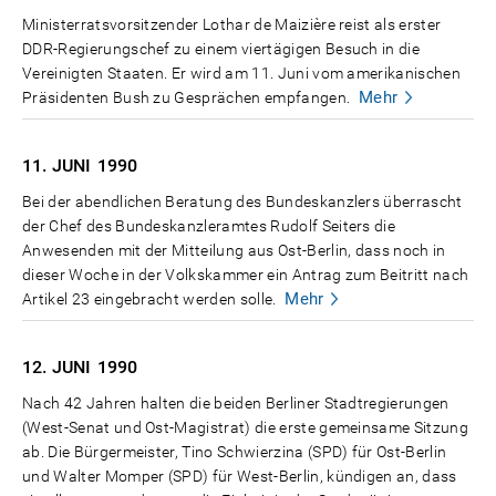
Ministerratsvorsitzender Lothar de Maizière reist als erster
DDR-Regierungschef zu einem viertägigen Besuch in die
Vereinigten Staaten. Er wird am 11. Juni vom amerikanischen
Mehr
Präsidenten Bush zu Gesprächen empfangen.
11. JUNI
1990
Bei der abendlichen Beratung des Bundeskanzlers überrascht
der Chef des Bundeskanzleramtes Rudolf Seiters die
Anwesenden mit der Mitteilung aus Ost-Berlin, dass noch in
dieser Woche in der Volkskammer ein Antrag zum Beitritt nach
Mehr
Artikel 23 eingebracht werden solle.
12. JUNI
1990
Nach 42 Jahren halten die beiden Berliner Stadtregierungen
(West-Senat und Ost-Magistrat) die erste gemeinsame Sitzung
ab. Die Bürgermeister, Tino Schwierzina (SPD) für Ost-Berlin
und Walter Momper (SPD) für West-Berlin, kündigen an, dass