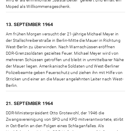
wird er als einmillionster „Gastarbeiter" gefeiert und erhält ein
Moped als Willkommensgeschenk.
13. SEPTEMBER
1964
Am frühen Morgen versucht der 21-jährige Michael Meyer in
der Stallschreiberstraße in Berlin-Mitte die Mauer in Richtung
West-Berlin zu überwinden. Nach Warnschüssen eröffnen
DDR-Grenzsoldaten gezieltes Feuer. Michael Meyer wird von
mehreren Schüssen getroffen und bleibt in unmittelbarer Nähe
der Mauer liegen. Amerikanische Soldaten und West-Berliner
Polizeibeamte geben Feuerschutz und ziehen ihn mit Hilfe von
Stricken und einer an die Mauer angelehnten Leiter nach West-
Berlin.
21. SEPTEMBER
1964
DDR-Ministerpräsident Otto Grotewohl, der 1946 die
Zwangsvereinigung von SPD und KPD mitverantwortete, stirbt
in Ost-Berlin an den Folgen eines Schlaganfalles. Als