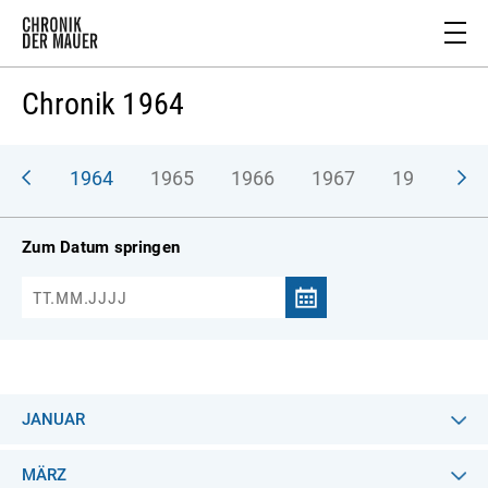
Chronik 1964
963
1964
1965
1966
1967
1968
1
Zum Datum springen
JANUAR
MÄRZ