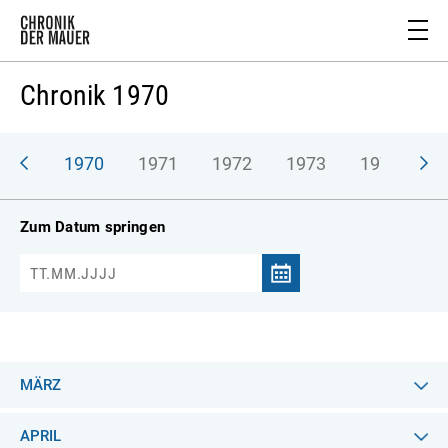
Chronik 1970
969
1970
1971
1972
1973
1974
1
Zum Datum springen
MÄRZ
APRIL