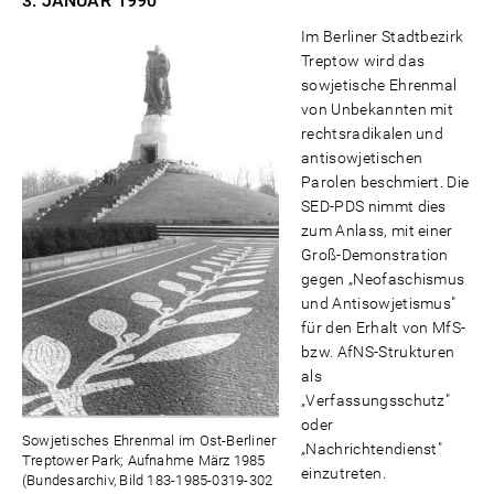
3. JANUAR
1990
Im Berliner Stadtbezirk
Treptow wird das
sowjetische Ehrenmal
von Unbekannten mit
rechtsradikalen und
antisowjetischen
Parolen beschmiert. Die
SED-PDS nimmt dies
zum Anlass, mit einer
Groß-Demonstration
gegen „Neofaschismus
und Antisowjetismus"
für den Erhalt von MfS-
bzw. AfNS-Strukturen
als
„Verfassungsschutz"
oder
Sowjetisches Ehrenmal im Ost-Berliner
„Nachrichtendienst"
Treptower Park; Aufnahme März 1985
einzutreten.
(Bundesarchiv, Bild 183-1985-0319-302