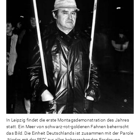
In Leipzig findet die erste Montagsdemonstration des Jahres
statt. Ein Meer von schwarz-rot-goldenen Fahnen beherrscht
das Bild. Die Einheit Deutschlands ist zusammen mit der Parole
„Nieder mit der SED" zur alles beherrschenden Forderung