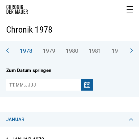
Chronik 1978
977
1978
1979
1980
1981
1982
1
Zum Datum springen
JANUAR