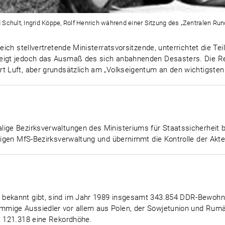
rd Schult, Ingrid Köppe, Rolf Henrich während einer Sitzung des „Zentralen Ru
leich stellvertretende Ministerratsvorsitzende, unterrichtet die 
weigt jedoch das Ausmaß des sich anbahnenden Desasters. Die R
t Luft, aber grundsätzlich am „Volkseigentum an den wichtigsten 
lige Bezirksverwaltungen des Ministeriums für Staatssicherheit b
ortigen MfS-Bezirksverwaltung und übernimmt die Kontrolle der A
bekannt gibt, sind im Jahr 1989 insgesamt 343.854 DDR-Bewohner
mmige Aussiedler vor allem aus Polen, der Sowjetunion und Rum
t 121.318 eine Rekordhöhe.