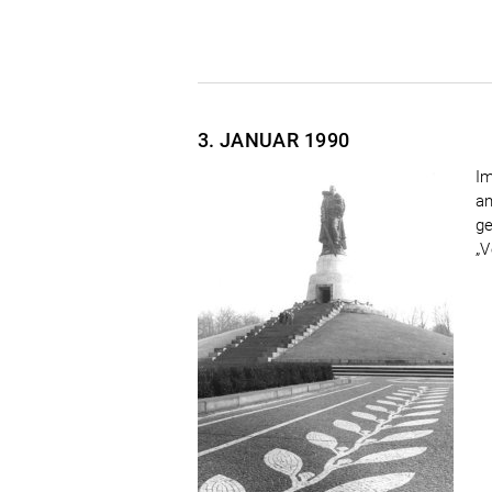
3. JANUAR
1990
Im
an
ge
„V