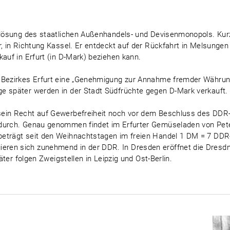
uflösung des staatlichen Außenhandels- und Devisenmonopols. Ku
er, in Richtung Kassel. Er entdeckt auf der Rückfahrt in Melsung
auf in Erfurt (in D-Mark) beziehen kann.
 Bezirkes Erfurt eine „Genehmigung zur Annahme fremder Währung
e später werden in der Stadt Südfrüchte gegen D-Mark verkauft.
sein Recht auf Gewerbefreiheit noch vor dem Beschluss des DDR-
 durch. Genau genommen findet im Erfurter Gemüseladen von Pet
beträgt seit den Weihnachtstagen im freien Handel 1 DM = 7 D
ren sich zunehmend in der DDR. In Dresden eröffnet die Dresd
päter folgen Zweigstellen in Leipzig und Ost-Berlin.