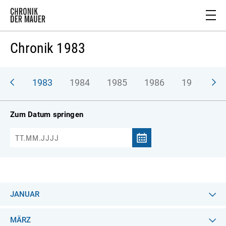
Chronik 1983
982
1983
1984
1985
1986
1987
1
Zum Datum springen
JANUAR
MÄRZ