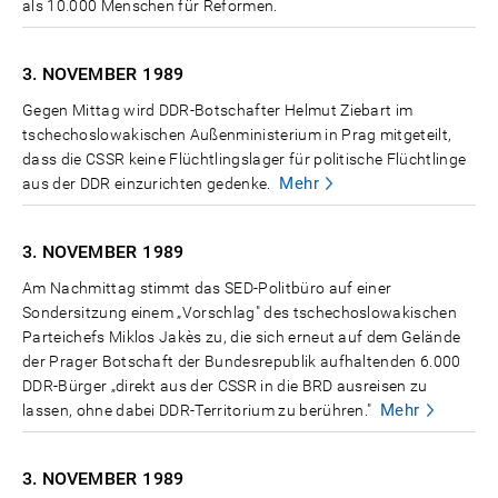
als 10.000 Menschen für Reformen.
3. NOVEMBER
1989
Gegen Mittag wird DDR-Botschafter Helmut Ziebart im
tschechoslowakischen Außenministerium in Prag mitgeteilt,
dass die CSSR keine Flüchtlingslager für politische Flüchtlinge
Mehr
aus der DDR einzurichten gedenke.
3. NOVEMBER
1989
Am Nachmittag stimmt das SED-Politbüro auf einer
Sondersitzung einem „Vorschlag" des tschechoslowakischen
Parteichefs Miklos Jakès zu, die sich erneut auf dem Gelände
der Prager Botschaft der Bundesrepublik aufhaltenden 6.000
DDR-Bürger „direkt aus der CSSR in die BRD ausreisen zu
Mehr
lassen, ohne dabei DDR-Territorium zu berühren."
3. NOVEMBER
1989