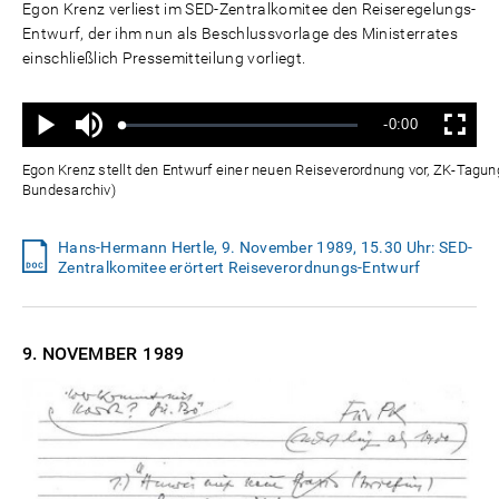
Egon Krenz verliest im SED-Zentralkomitee den Reiseregelungs-
Entwurf, der ihm nun als Beschlussvorlage des Ministerrates
einschließlich Pressemitteilung vorliegt.
Ton
Verbleibende
-0:00
aus
Geladen
:
Status
:
Wiedergabe
Vollbild
0%
0%
Zeit
Egon Krenz stellt den Entwurf einer neuen Reiseverordnung vor, ZK-Tagu
Bundesarchiv)
Hans-Hermann Hertle, 9. November 1989, 15.30 Uhr: SED-
Zentralkomitee erörtert Reiseverordnungs-Entwurf
9. NOVEMBER
1989