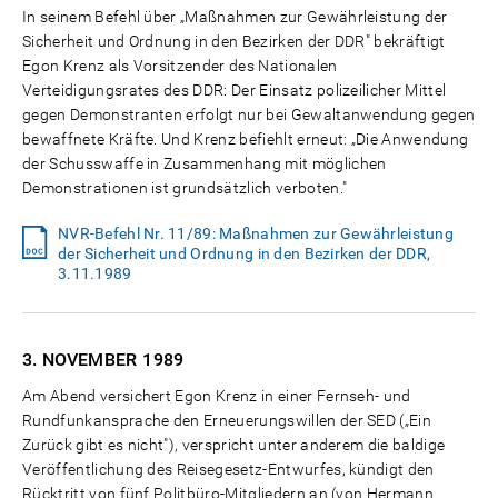
In seinem Befehl über „Maßnahmen zur Gewährleistung der
Sicherheit und Ordnung in den Bezirken der DDR" bekräftigt
Egon Krenz als Vorsitzender des Nationalen
Verteidigungsrates des DDR: Der Einsatz polizeilicher Mittel
gegen Demonstranten erfolgt nur bei Gewaltanwendung gegen
bewaffnete Kräfte. Und Krenz befiehlt erneut: „Die Anwendung
der Schusswaffe in Zusammenhang mit möglichen
Demonstrationen ist grundsätzlich verboten."
NVR-Befehl Nr. 11/89: Maßnahmen zur Gewährleistung
der Sicherheit und Ordnung in den Bezirken der DDR,
3.11.1989
3. NOVEMBER
1989
Am Abend versichert Egon Krenz in einer Fernseh- und
Rundfunkansprache den Erneuerungswillen der SED („Ein
Zurück gibt es nicht"), verspricht unter anderem die baldige
Veröffentlichung des Reisegesetz-Entwurfes, kündigt den
Rücktritt von fünf Politbüro-Mitgliedern an (von Hermann