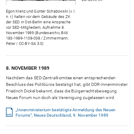
Egon Krenz und Günter Schabowski (v. l.
n. r.) halten vor dem Gebäude des ZK
der SED in Ost-Berlin eine Ansprache
vor SED-Mitgliedern; Aufnahme 8.
November 1989 (Bundesarchiv, Bild
183-1989-1108-038 / Zimmermann,
Peter / CC-BY-SA 3.0)
8. NOVEMBER
1989
Nachdem das SED-Zentralkomitee einen entsprechenden
Beschluss des Politbüros bestätigt hat, gibt DDR-Innenminister
Friedrich Dickel bekannt, dass die Bürgerrechtsbewegung
Neues Forum nun doch als Vereinigung zugelassen wird.
„Innenministerium bestätigte Anmeldung des Neuen
Forums", Neues Deutschland, 9. November 1989