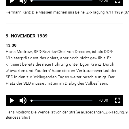
Verbleibende
-0:00
aus
Geladen
:
Status
:
Wiedergabe
Vollbild
0%
0%
Zeit
Hermann Kant: Die Massen machen uns Beine, ZK-Tagung, 9.11.1989 (
9. NOVEMBER
1989
13.30
Hans Modrow, SED-Bezirks-Chef von Dresden, ist als DDR-
Ministerpräsident designiert, aber noch nicht gewählt. Er
kritisiert bereits die neue Führung unter Egon Krenz. Durch
„Abwarten und Zaudern“ habe sie den Vertrauensverlust der
SED in den zurückliegenden Tagen weiter beschleunigt. Der
Platz der SED müsse „mitten im Dialog des Volkes“ sein.
Ton
Verbleibende
-0:00
aus
Geladen
:
Status
:
Wiedergabe
Vollbild
0%
0%
Zeit
Hans Modrow: Die Wende ist von der Straße ausgegangen, ZK-Tagung, 9
Bundesarchiv)