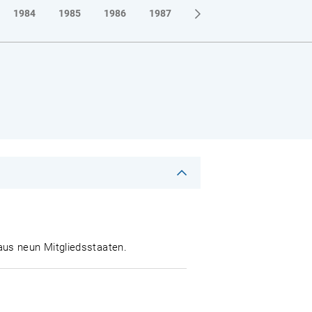
1984
1985
1986
1987
1988
1989
1990
aus neun Mitgliedsstaaten.