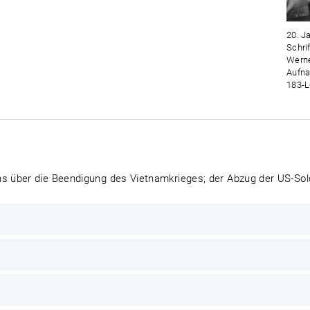
20. J
Schrif
Werne
Aufna
183-L
 über die Beendigung des Vietnamkrieges; der Abzug der US-Sold