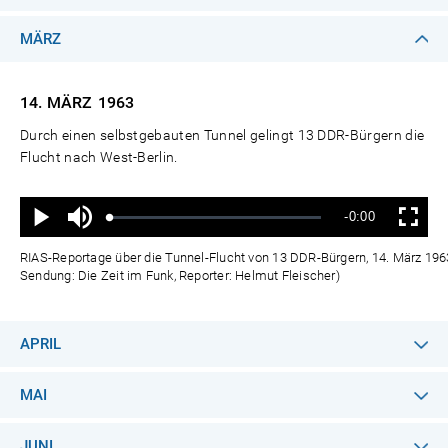
MÄRZ
14. MÄRZ
1963
Durch einen selbstgebauten Tunnel gelingt 13 DDR-Bürgern die
Flucht nach West-Berlin.
Ton
Verbleibende
-0:00
aus
Geladen
:
Status
:
Wiedergabe
Vollbild
0%
0%
Zeit
RIAS-Reportage über die Tunnel-Flucht von 13 DDR-Bürgern, 14. März 1963
Sendung: Die Zeit im Funk, Reporter: Helmut Fleischer)
APRIL
MAI
JUNI