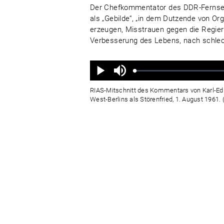
Der Chefkommentator des DDR-Fernsehe
als „Gebilde“, „in dem Dutzende von Or
erzeugen, Misstrauen gegen die Regie
Verbesserung des Lebens, nach schlech
Ton
aus
Geladen
:
Status
:
Wiedergabe
0%
0%
RIAS-Mitschnitt des Kommentars von Karl-Edua
West-Berlins als Störenfried, 1. August 1961.