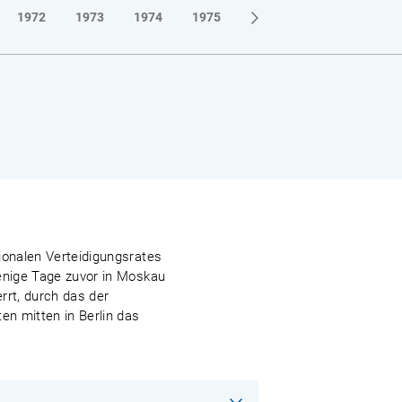
1972
1973
1974
1975
1976
1977
1978
ionalen Verteidigungsrates
wenige Tage zuvor in Moskau
rrt, durch das der
n mitten in Berlin das