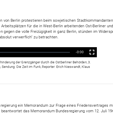
en von Berlin protestieren beim sowjetischen Stadtkommandante
 Arbeitsplätzen für die in West-Berlin arbeitenden Ost-Berliner u
gegen die volle Freizügigkeit in ganz Berlin, stünden im Wider
solut verwerflich" zu betrachten.
Verbleibende
-0:00
Vollbild
Zeit
hinderung der Grenzgänger durch die Ostberliner Behörden, 3.
, Sendung: Die Zeit im Funk, Reporter: Erich Nieswandt, Klaus
esregierung ein Memorandum zur Frage eines Friedensvertrages m
t beantwortet das Memorandum Bundesregierung vom 12. Juli 196