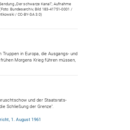
endung „Der schwarze Kanal“; Aufnahme
(Foto: Bundesarchiv, Bild 183-41751-0001 /
tkowski / CC-BY-SA 3.0)
n Truppen in Europa, die Ausgangs- und
s frühen Morgens Krieg führen müssen,
Chruschtschow und der Staatsrats-
die Schließung der Grenze".
icht, 1. August 1961