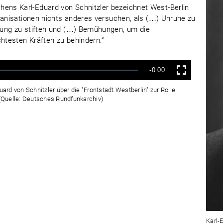
ns Karl-Eduard von Schnitzler bezeichnet West-Berlin
ganisationen nichts anderes versuchen, als (…) Unruhe zu
rung zu stiften und (…) Bemühungen, um die
testen Kräften zu behindern.“
Verbleibende
-0:00
Vollbild
Zeit
rd von Schnitzler über die "Frontstadt Westberlin" zur Rolle
 (Quelle: Deutsches Rundfunkarchiv)
Karl-