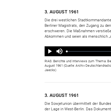
3. AUGUST
1961
Die drei westlichen Stadtkommandant
Berliner Magistrats, den Zugang zu den
erschweren. Die Maßnahmen verstießen 
Abkommen und seien als menschlich „ab
Ton
aus
Geladen
:
Status
:
Wiedergabe
0%
0%
RIAS: Berichte und Interviews zum Thema: Be
August 1961 (Quelle: Archiv Deutschlandradio
Jaecks)
3. AUGUST
1961
Die Sowjetunion übermittelt der Bund
der Lage in West-Berlin. Das Dokumen