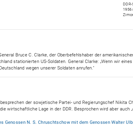
DDR-S
1956 
Zimon
General Bruce C. Clarke, der Oberbefehlshaber der amerikanische
hland stationierten US-Soldaten. General Clarke: „Wenn wir eine
 Deutschland wegen unserer Soldaten anrufen."
 besprechen der sowjetische Partei- und Regierungschef Nikita 
 die wirtschaftliche Lage in der DDR. Besprochen wird aber auch „
es Genossen N. S. Chruschtschow mit dem Genossen Walter Ulbr