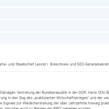
Partei- und Staatschef Leonid I. Breschnew und SED-Generalsekr
tändigen Vertretung der Bundesrepublik in der DDR, Hans Otto Br
ung in den Sog des „praktizierten Wirtschaftskrieges" und der we
he Signale zur Wiederherstellung der über Jahrzehnte hinweg prak
en, darunter auch zu Banken der BRD" gegeben würden.