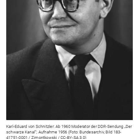
Karl-Eduard von Schnitzler: Ab 1960 Moderator der DDR-Sendung „Der
schwarze Kanal“; Aufnahme 1956 (Foto: Bundesarchiv, Bild 183-
41751-0001 / Zimontkowski / CC-BY-SA 3.0)