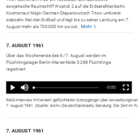
sowjetische Raumschiff Wostok 2 auf die Erdsatellitenbahn.
Kosmonaut Major German Stepanowitsch Titow umkreist
siebzehn Mal den Erdball und legt bis zu seiner Landung am 7.
Mehr
August mehr als 700.000 km zurück.
7. AUGUST
1961
Über das Wochenende des 6./7. August werden im
Flüchtlingslager Berlin-Marienfelde 3.268 Flüchtlinge
registriert.
Ton
Verbleibende
-0:00
aus
Geladen
:
Status
:
Wiedergabe
Vollbild
0%
0%
Zeit
RIAS-Interview mit einem geflüchteten Grenzgänger über Anwerbungsver
7. August 1961. (Quelle: Archiv Deutschlandradio, Sendung: Die Zeit im F
7. AUGUST
1961