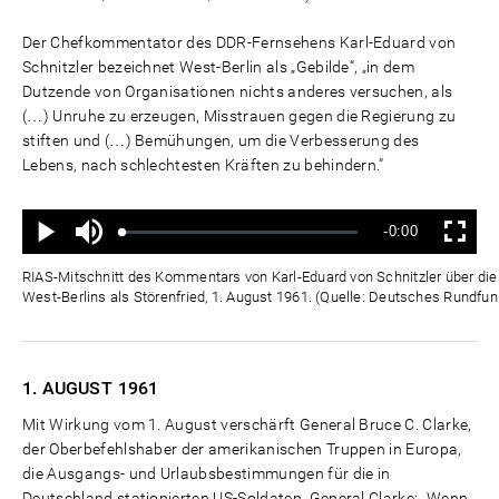
Der Chefkommentator des DDR-Fernsehens Karl-Eduard von
Schnitzler bezeichnet West-Berlin als „Gebilde“, „in dem
Dutzende von Organisationen nichts anderes versuchen, als
(…) Unruhe zu erzeugen, Misstrauen gegen die Regierung zu
stiften und (…) Bemühungen, um die Verbesserung des
Lebens, nach schlechtesten Kräften zu behindern.“
Ton
Verbleibende
-0:00
aus
Geladen
:
Status
:
Wiedergabe
Vollbild
0%
0%
Zeit
RIAS-Mitschnitt des Kommentars von Karl-Eduard von Schnitzler über die "
West-Berlins als Störenfried, 1. August 1961. (Quelle: Deutsches Rundfun
1. AUGUST
1961
Mit Wirkung vom 1. August verschärft General Bruce C. Clarke,
der Oberbefehlshaber der amerikanischen Truppen in Europa,
die Ausgangs- und Urlaubsbestimmungen für die in
Deutschland stationierten US-Soldaten. General Clarke: „Wenn