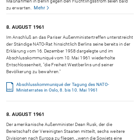
Maßnahmen in Berlin gegen den Flüchtlingsstrom seien bald
Mehr
zu erwarten.
8. AUGUST
1961
Im Anschluß an das Pariser Außenministertreffen unterstreicht
der Ständige NATO-Rat hinsichtlich Berlins seine bereits in der
Erklärung vom 16. Dezember 1958 dargelegte und im
Abschlusskommuniqué vom 10. Mai 1961 wiederholte
Entschlossenheit, "die Freiheit Westberlins und seiner
Bevölkerung zu bewahren."
Abschlusskommuniqué der Tagung des NATO-
Ministerrates in Oslo, 8. bis 10. Mai 1961
8. AUGUST
1961
Der amerikanische Außenminister Dean Rusk, der die
Bereitschaft der Vereinigten Staaten mitteilt, sechs weitere
Divisionen nach Europa zu fliegen, „wenn die Sowjets eine