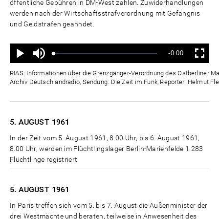
öffentliche Gebühren in DM-West zahlen. Zuwiderhandlungen
werden nach der Wirtschaftsstrafverordnung mit Gefängnis
und Geldstrafen geahndet.
Ton
Verbleibende
-0:00
aus
Geladen
:
Status
:
Wiedergabe
Vollbild
0%
0%
Zeit
RIAS: Informationen über die Grenzgänger-Verordnung des Ostberliner Mag
Archiv Deutschlandradio, Sendung: Die Zeit im Funk, Reporter: Helmut Fle
5. AUGUST
1961
In der Zeit vom 5. August 1961, 8.00 Uhr, bis 6. August 1961,
8.00 Uhr, werden im Flüchtlingslager Berlin-Marienfelde 1.283
Flüchtlinge registriert.
5. AUGUST
1961
In Paris treffen sich vom 5. bis 7. August die Außenminister der
drei Westmächte und beraten, teilweise in Anwesenheit des