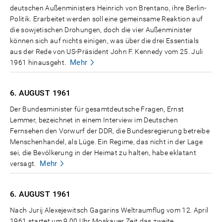
deutschen Außenministers Heinrich von Brentano, ihre Berlin-
Politik. Erarbeitet werden soll eine gemeinsame Reaktion auf
die sowjetischen Drohungen, doch die vier Außenminister
können sich auf nichts einigen, was über die drei Essentials
aus der Rede von US-Präsident John F. Kennedy vom 25. Juli
Mehr
1961 hinausgeht.
6. AUGUST
1961
Der Bundesminister für gesamtdeutsche Fragen, Ernst
Lemmer, bezeichnet in einem Interview im Deutschen
Fernsehen den Vorwurf der DDR, die Bundesregierung betreibe
Menschenhandel, als Lüge. Ein Regime, das nicht in der Lage
sei, die Bevölkerung in der Heimat zu halten, habe eklatant
Mehr
versagt.
6. AUGUST
1961
Nach Jurij Alexejewitsch Gagarins Weltraumflug vom 12. April
1961 startet um 9.00 Uhr Moskauer Zeit das zweite