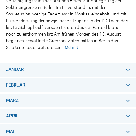
Verteidigungsrates der DDR den Befehl zur Abriegelung der
Sektorengrenze in Berlin. Im Einverständnis mit der
Sowjetunion, wenige Tage zuvor in Moskau eingeholt, und mit
Rückendeckung der sowjetischen Truppen in der DDR wird das
letzte „Schlupfloch" versperrt, durch das der Parteidiktatur
noch zu entkommen ist: Am frühen Morgen des 13. August
beginnen bewaffnete Grenzpolizisten mitten in Berlin das
Straßenpflaster aufzureißen.
Mehr
JANUAR
FEBRUAR
MÄRZ
APRIL
MAI