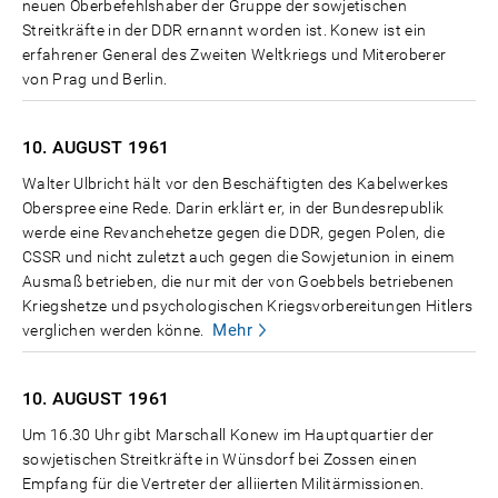
neuen Oberbefehlshaber der Gruppe der sowjetischen
Streitkräfte in der DDR ernannt worden ist. Konew ist ein
erfahrener General des Zweiten Weltkriegs und Miteroberer
von Prag und Berlin.
10. AUGUST
1961
Walter Ulbricht hält vor den Beschäftigten des Kabelwerkes
Oberspree eine Rede. Darin erklärt er, in der Bundesrepublik
werde eine Revanchehetze gegen die DDR, gegen Polen, die
CSSR und nicht zuletzt auch gegen die Sowjetunion in einem
Ausmaß betrieben, die nur mit der von Goebbels betriebenen
Kriegshetze und psychologischen Kriegsvorbereitungen Hitlers
Mehr
verglichen werden könne.
10. AUGUST
1961
Um 16.30 Uhr gibt Marschall Konew im Hauptquartier der
sowjetischen Streitkräfte in Wünsdorf bei Zossen einen
Empfang für die Vertreter der alliierten Militärmissionen.