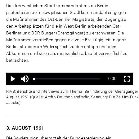
Die drei westlichen Stadtkommandanten von Berlin
protestieren beim sowjetischen Stadtkommandanten gegen
die Maßnahmen des Ost-Berliner Magistrats, den Zugang zu
den Arbeitsplätzen für die in West-Berlin arbeitenden Ost-
Berliner und DDR-Bürger (Grenzgänger) zu erschweren. Die
Maßnahmen verstießen gegen die volle Freizügigkeit in ganz
Berlin, stünden im Widerspruch zu den entsprechenden
Abkommen und seien als menschlich „absolut verwerflich" zu
betrachten.
Ton
Verbleibende
-0:00
aus
Geladen
:
Status
:
Wiedergabe
Vollbild
0%
0%
Zeit
RIAS: Berichte und Interviews zum Thema: Behinderung der Grenzgänger d
August 1961 (Quelle: Archiv Deutschlandradio, Sendung: Die Zeit im Funk,
Jaecks)
3. AUGUST
1961
Die Sowjetunion übermittelt der Bundesregierung ein