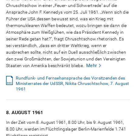
Chruschtschow in einer „Feuer- und Schwertrede" auf die
Ansprache John F. Kennedys vom 25. Juli 1961. „Wenn sich die
Führer der USA dessen bewusst sind, was ein Krieg mit
thermonuklearen Waffen bedeutet, wozu bringen sie dann die
Atmosphäre zum Weißglühen, wie das Präsident Kennedy in
seiner Rede getan hat?", fragt Chruschtschow rhetorisch. Es
sei verständlich, „dass ein dritter Weltkrieg, wenn er
ausbrechen sollte, nicht auf ein Duell ausschließlich zwischen
den zwei Großmächten, der Sowjetunion und den Vereinigten
Mehr
Staaten von Amerika beschränkt bliebe.
Rundfunk- und Fernsehansprache des Vorsitzenden des
Ministerrates der UdSSR, Nikita Chruschtschow, 7. August
1961
8. AUGUST
1961
In der Zeit vom 8. August 1961, 8.00 Uhr, bis 9. August 1961,
8.00 Uhr, werden im Flüchtlingslager Berlin-Marienfelde 1.741
Flüchtlinge registriert.