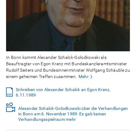
In Bonn kommt Alexander Schalck-Golodkowski als
Beauftragter von Egon Krenz mit Bundeskanzleramtsminister
Rudolf Seiters und Bundesinnenminister Wolfgang Schäuble zu
einem geheimen Treffen zusammen.
Mehr
Schreiben von Alexander Schalck an Egon Krenz,
6.11.1989
Alexander Schalck-Golodkowski über die Verhandlungen
in Bonn am 6. November 1989: Es gab keinen
Verhandlungsspielraum mehr