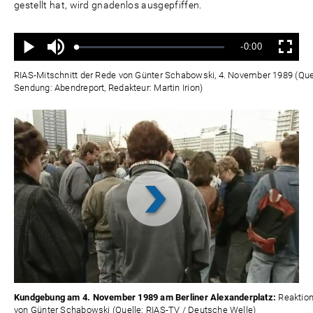
gestellt hat, wird gnadenlos ausgepfiffen.
Ton
Verbleibende
-0:00
aus
Geladen
:
Status
:
Wiedergabe
Vollbild
0%
0%
Zeit
RIAS-Mitschnitt der Rede von Günter Schabowski, 4. November 1989 (Quel
Sendung: Abendreport, Redakteur: Martin Irion)
Video
abspielen
Kundgebung am 4. November 1989 am Berliner Alexanderplatz:
Reaktion
von Günter Schabowski (Quelle: RIAS-TV / Deutsche Welle)