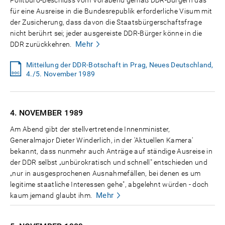
Politbüro-Beschluss vom Vorabend gemäß DDR-Bürgern das
für eine Ausreise in die Bundesrepublik erforderliche Visum mit
der Zusicherung, dass davon die Staatsbürgerschaftsfrage
nicht berührt sei; jeder ausgereiste DDR-Bürger könne in die
Mehr
DDR zurückkehren.
Mitteilung der DDR-Botschaft in Prag, Neues Deutschland,
4./5. November 1989
4. NOVEMBER
1989
Am Abend gibt der stellvertretende Innenminister,
Generalmajor Dieter Winderlich, in der 'Aktuellen Kamera'
bekannt, dass nunmehr auch Anträge auf ständige Ausreise in
der DDR selbst „unbürokratisch und schnell" entschieden und
„nur in ausgesprochenen Ausnahmefällen, bei denen es um
legitime staatliche Interessen gehe", abgelehnt würden - doch
Mehr
kaum jemand glaubt ihm.