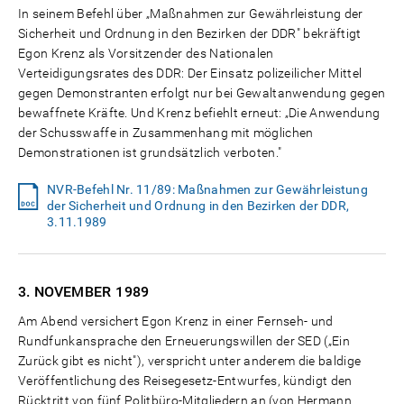
In seinem Befehl über „Maßnahmen zur Gewährleistung der
Sicherheit und Ordnung in den Bezirken der DDR" bekräftigt
Egon Krenz als Vorsitzender des Nationalen
Verteidigungsrates des DDR: Der Einsatz polizeilicher Mittel
gegen Demonstranten erfolgt nur bei Gewaltanwendung gegen
bewaffnete Kräfte. Und Krenz befiehlt erneut: „Die Anwendung
der Schusswaffe in Zusammenhang mit möglichen
Demonstrationen ist grundsätzlich verboten."
NVR-Befehl Nr. 11/89: Maßnahmen zur Gewährleistung
der Sicherheit und Ordnung in den Bezirken der DDR,
3.11.1989
3. NOVEMBER
1989
Am Abend versichert Egon Krenz in einer Fernseh- und
Rundfunkansprache den Erneuerungswillen der SED („Ein
Zurück gibt es nicht"), verspricht unter anderem die baldige
Veröffentlichung des Reisegesetz-Entwurfes, kündigt den
Rücktritt von fünf Politbüro-Mitgliedern an (von Hermann