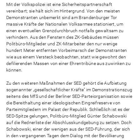
Mit der Volkspolizei ist eine Sicherheitspartnerschaft
vereinbart; sie hält sich im Hintergrund. Von den meisten
Demonstranten unbemerkt sind am Brandenburger Tor
massive Kräfte der Nationalen Volksarmee stationiert, um
einen eventuellen Grenzdurchbruch notfalls gewaltsam zu
verhindern. Aus den Fenstern des ZK-Gebäudes müssen
Politbüro-Mitglieder und ZK-Mitarbeiter den nur wenige
hundert Meter entfernten Vorbeimarsch der Demonstranten
wie aus einem Versteck beobachten, statt wie gewohnt den
defilierenden Massen von einer Ehrentribüne aus zuwinken zu
können.
Zu den weiteren Maßnahmen der SED gehört die Aufbietung
sogenannter „gesellschaftlicher Kräfte" im Demonstrationszug
seitens des MfS und der Berliner SED-Parteiorganisation sowie
die Bereithaltung einer ideologischen Eingreifreserve von
Parteimitgliedern im Palast der Republik. Schließlich ist es der
SED-Spitze gelungen, Politbüro-Mitglied Günter Schabowski
auf die Rednerliste der Abschlusskundgebung zu setzen. Doch
Schabowski, einer der wenigen aus der SED-Führung, der sich
in den vergangenen Tagen dem Dialog mit der Bevölkerung