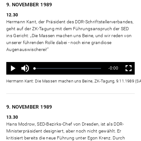
9. NOVEMBER
1989
12.30
Hermann Kant, der Präsident des DDR-Schriftstellerverbandes,
geht auf der ZK-Tagung mit dem Führungsanspruch der SED
ins Gericht: „Die Massen machen uns Beine, und wir reden von
unserer führenden Rolle dabei - noch eine grandiose
Augenauswischerei!“
Ton
Verbleibende
-0:00
aus
Geladen
:
Status
:
Wiedergabe
Vollbild
0%
0%
Zeit
Hermann Kant: Die Massen machen uns Beine, ZK-Tagung, 9.11.1989 (
9. NOVEMBER
1989
13.30
Hans Modrow, SED-Bezirks-Chef von Dresden, ist als DDR-
Ministerpräsident designiert, aber noch nicht gewählt. Er
kritisiert bereits die neue Führung unter Egon Krenz. Durch