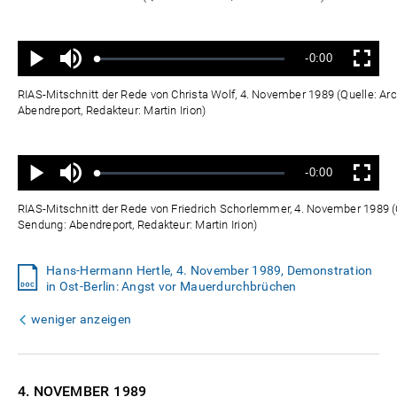
Ton
Verbleibende
-0:00
aus
Geladen
:
Status
:
Wiedergabe
Vollbild
0%
0%
Zeit
RIAS-Mitschnitt der Rede von Christa Wolf, 4. November 1989 (Quelle: Ar
Abendreport, Redakteur: Martin Irion)
Ton
Verbleibende
-0:00
aus
Geladen
:
Status
:
Wiedergabe
Vollbild
0%
0%
Zeit
RIAS-Mitschnitt der Rede von Friedrich Schorlemmer, 4. November 1989 (
Sendung: Abendreport, Redakteur: Martin Irion)
Hans-Hermann Hertle, 4. November 1989, Demonstration
in Ost-Berlin: Angst vor Mauerdurchbrüchen
weniger anzeigen
4. NOVEMBER
1989