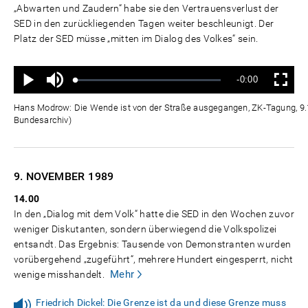
„Abwarten und Zaudern“ habe sie den Vertrauensverlust der
SED in den zurückliegenden Tagen weiter beschleunigt. Der
Platz der SED müsse „mitten im Dialog des Volkes“ sein.
Ton
Verbleibende
-0:00
aus
Geladen
:
Status
:
Wiedergabe
Vollbild
0%
0%
Zeit
Hans Modrow: Die Wende ist von der Straße ausgegangen, ZK-Tagung, 9
Bundesarchiv)
9. NOVEMBER
1989
14.00
In den „Dialog mit dem Volk“ hatte die SED in den Wochen zuvor
weniger Diskutanten, sondern überwiegend die Volkspolizei
entsandt. Das Ergebnis: Tausende von Demonstranten wurden
vorübergehend „zugeführt“, mehrere Hundert eingesperrt, nicht
Mehr
wenige misshandelt.
Friedrich Dickel: Die Grenze ist da und diese Grenze muss