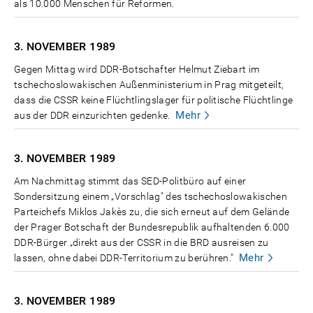
als 10.000 Menschen für Reformen.
3. NOVEMBER
1989
Gegen Mittag wird DDR-Botschafter Helmut Ziebart im
tschechoslowakischen Außenministerium in Prag mitgeteilt,
dass die CSSR keine Flüchtlingslager für politische Flüchtlinge
Mehr
aus der DDR einzurichten gedenke.
3. NOVEMBER
1989
Am Nachmittag stimmt das SED-Politbüro auf einer
Sondersitzung einem „Vorschlag" des tschechoslowakischen
Parteichefs Miklos Jakès zu, die sich erneut auf dem Gelände
der Prager Botschaft der Bundesrepublik aufhaltenden 6.000
DDR-Bürger „direkt aus der CSSR in die BRD ausreisen zu
Mehr
lassen, ohne dabei DDR-Territorium zu berühren."
3. NOVEMBER
1989