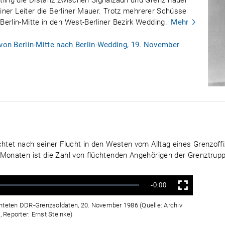
tling die Distanz zwischen Signalzaun und Grenzmauer
einer Leiter die Berliner Mauer. Trotz mehrerer Schüsse
erlin-Mitte in den West-Berliner Bezirk Wedding.
Mehr
 von Berlin-Mitte nach Berlin-Wedding, 19. November
chtet nach seiner Flucht in den Westen vom Alltag eines Grenzof
 Monaten ist die Zahl von flüchtenden Angehörigen der Grenztrup
Verbleibende
-0:00
Vollbild
Zeit
chteten DDR-Grenzsoldaten, 20. November 1986 (Quelle: Archiv
Reporter: Ernst Steinke)