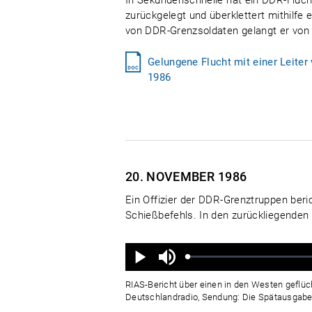
In Sekundenschnelle hat ein DDR-Flüch
zurückgelegt und überklettert mithilfe 
von DDR-Grenzsoldaten gelangt er von B
Gelungene Flucht mit einer Leiter
1986
20. NOVEMBER
1986
Ein Offizier der DDR-Grenztruppen beri
Schießbefehls. In den zurückliegenden
Ton
aus
Geladen
:
Status
:
Wiedergabe
0%
0%
RIAS-Bericht über einen in den Westen geflü
Deutschlandradio, Sendung: Die Spätausgabe, 