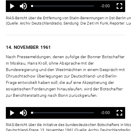
Ton
Verbleibende
-0:00
aus
Geladen
:
Status
:
Wiedergabe
Vollbild
0%
0%
Zeit
RIAS-Bericht über die Entfernung von Stalin-Benennungen in Ost-Berlin 
(Quelle: Archiv Deutschlandradio, Sendung: Die Zeit im Funk, Reporter: L
14. NOVEMBER
1961
Nach Pressemeldungen, denen zufolge der Bonner Botschafter
in Moskau, Hans Kroll, ohne Absprache mit der
Bundesregierung und den Westmächten in einem Gespräch mit
Chruschtschow Überlegungen zur Deutschland- und Berlin-
Frage entwickelt haben soll, die auf eine Akzeptierung der
sowjetischen Forderungen hinauslaufen, wird der Botschafter
zur Berichterstattung nach Bonn zurückgerufen.
Ton
Verbleibende
-0:00
aus
Geladen
:
Status
:
Wiedergabe
Vollbild
0%
0%
Zeit
RIAS-Bericht über die Initiative des bundesdeutschen Botschafters in Mosk
Deutschland-Frage, 13. November 1961 (Quelle: Archiv Deutschlandradio,