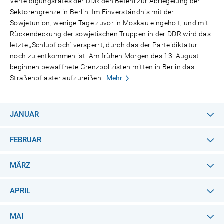
Verteidigungsrates der DDR den Befehl zur Abriegelung der
Sektorengrenze in Berlin. Im Einverständnis mit der
Sowjetunion, wenige Tage zuvor in Moskau eingeholt, und mit
Rückendeckung der sowjetischen Truppen in der DDR wird das
letzte „Schlupfloch" versperrt, durch das der Parteidiktatur
noch zu entkommen ist: Am frühen Morgen des 13. August
beginnen bewaffnete Grenzpolizisten mitten in Berlin das
Straßenpflaster aufzureißen.
Mehr
JANUAR
FEBRUAR
MÄRZ
APRIL
MAI