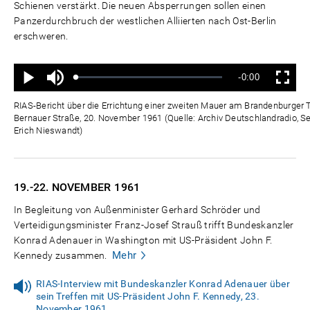
Schienen verstärkt. Die neuen Absperrungen sollen einen
Panzerdurchbruch der westlichen Alliierten nach Ost-Berlin
erschweren.
Ton
Verbleibende
-0:00
aus
Geladen
:
Status
:
Wiedergabe
Vollbild
0%
0%
Zeit
RIAS-Bericht über die Errichtung einer zweiten Mauer am Brandenburger T
Bernauer Straße, 20. November 1961 (Quelle: Archiv Deutschlandradio, S
Erich Nieswandt)
19.-22. NOVEMBER
1961
In Begleitung von Außenminister Gerhard Schröder und
Verteidigungsminister Franz-Josef Strauß trifft Bundeskanzler
Konrad Adenauer in Washington mit US-Präsident John F.
Mehr
Kennedy zusammen.
RIAS-Interview mit Bundeskanzler Konrad Adenauer über
sein Treffen mit US-Präsident John F. Kennedy, 23.
November 1961