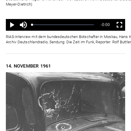
Meyer-Dietrich)
Ton
Verbleibende
-0:00
aus
Geladen
:
Status
:
Wiedergabe
Vollbild
0%
0%
Zeit
RIAS-Interview mit dem bundesdeutschen Botschafter in Moskau, Hans Kr
Archiv Deutschlandradio, Sendung: Die Zeit im Funk, Reporter: Rolf Buttle
14. NOVEMBER
1961