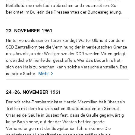
Beifallstürme mehrfach abbrechen und neu ansetzen. So
berichtet im Bulletin des Presseamtes der Bundesregierung.
23. NOVEMBER
1961
Hinter verschlossenen Türen kündigt Walter Ulbricht vor dem
SED-Zentralkomitee die Verminung der innerdeutschen Grenze
an: „Jawohl, an der Westgrenze der DDR werden Minen gelegt,
ordentliche Minenfelder geschaffen. Wer das Bedürfnis hat,
sich den Hals zu brechen, kann solche Versuche anstellen. Das
Mehr
ist seine Sache.
24.-26. NOVEMBER
1961
Der britische Premierminister Harold Macmillan hält über sein
Treffen mit dem französischen Staatspräsidenten General
Charles de Gaulle in Sussex fest, dass de Gaulle gegenwärtig
keine Basis sehe, auf der der Westen befriedigende
Verhandlungen mit der Sowjetunion führen könne. Die
sowjetischen Minimalforderungen seien größer als die