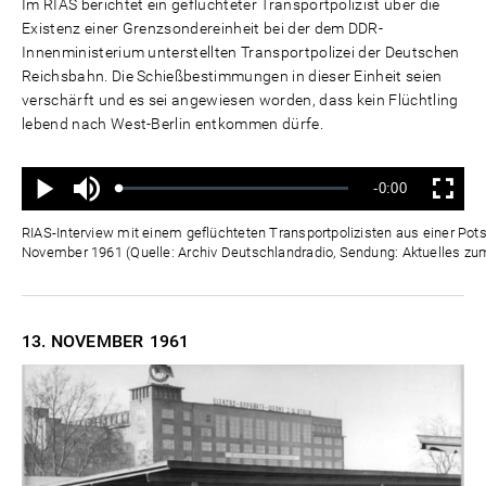
Im RIAS berichtet ein geflüchteter Transportpolizist über die
Existenz einer Grenzsondereinheit bei der dem DDR-
Innenministerium unterstellten Transportpolizei der Deutschen
Reichsbahn. Die Schießbestimmungen in dieser Einheit seien
verschärft und es sei angewiesen worden, dass kein Flüchtling
lebend nach West-Berlin entkommen dürfe.
Ton
Verbleibende
-0:00
aus
Geladen
:
Status
:
Wiedergabe
Vollbild
0%
0%
Zeit
RIAS-Interview mit einem geflüchteten Transportpolizisten aus einer Pot
November 1961 (Quelle: Archiv Deutschlandradio, Sendung: Aktuelles zu
13. NOVEMBER
1961