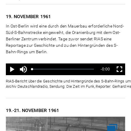
19. NOVEMBER
1961
In Ost-Berlin wird eine durch den Mauerbau erforderliche Nord-
Süd-S-Bahnstrecke eingeweiht, die Oranienburg mit dem Ost-
Berliner Zentrum verbindet. Tage zuvor sendet RIAS eine
Reportage zur Geschichte und zu den Hintergründen des S-
Bahn-Rings um Berlin.
Ton
Verbleibende
-0:00
aus
Geladen
:
Status
:
Wiedergabe
Vollbild
0%
0%
Zeit
RIAS-Bericht über die Geschichte und Hintergründe des S-Bahn-Rings um 
Archiv Deutschlandradio, Sendung: Die Zeit im Funk, Reporter: Gerhard 
19.-21. NOVEMBER
1961