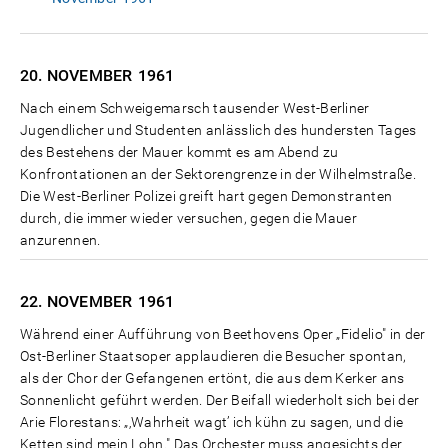
20. NOVEMBER
1961
Nach einem Schweigemarsch tausender West-Berliner
Jugendlicher und Studenten anlässlich des hundersten Tages
des Bestehens der Mauer kommt es am Abend zu
Konfrontationen an der Sektorengrenze in der Wilhelmstraße.
Die West-Berliner Polizei greift hart gegen Demonstranten
durch, die immer wieder versuchen, gegen die Mauer
anzurennen.
22. NOVEMBER
1961
Während einer Aufführung von Beethovens Oper „Fidelio" in der
Ost-Berliner Staatsoper applaudieren die Besucher spontan,
als der Chor der Gefangenen ertönt, die aus dem Kerker ans
Sonnenlicht geführt werden. Der Beifall wiederholt sich bei der
Arie Florestans: „‚Wahrheit wagt’ ich kühn zu sagen, und die
Ketten sind mein Lohn." Das Orchester muss angesichts der