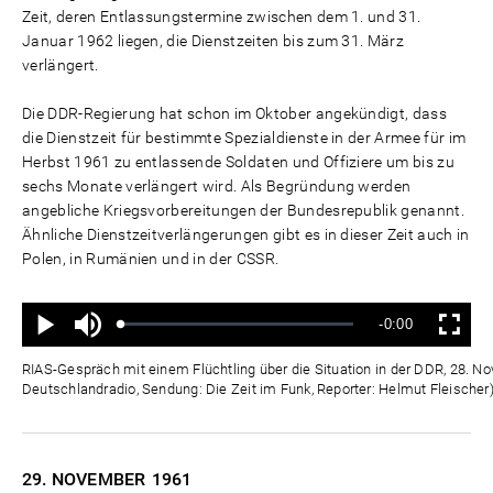
Zeit, deren Entlassungstermine zwischen dem 1. und 31.
Januar 1962 liegen, die Dienstzeiten bis zum 31. März
verlängert.
Die DDR-Regierung hat schon im Oktober angekündigt, dass
die Dienstzeit für bestimmte Spezialdienste in der Armee für im
Herbst 1961 zu entlassende Soldaten und Offiziere um bis zu
sechs Monate verlängert wird. Als Begründung werden
angebliche Kriegsvorbereitungen der Bundesrepublik genannt.
Ähnliche Dienstzeitverlängerungen gibt es in dieser Zeit auch in
Polen, in Rumänien und in der CSSR.
Ton
Verbleibende
-0:00
aus
Geladen
:
Status
:
Wiedergabe
Vollbild
0%
0%
Zeit
RIAS-Gespräch mit einem Flüchtling über die Situation in der DDR, 28. N
Deutschlandradio, Sendung: Die Zeit im Funk, Reporter: Helmut Fleischer
29. NOVEMBER
1961