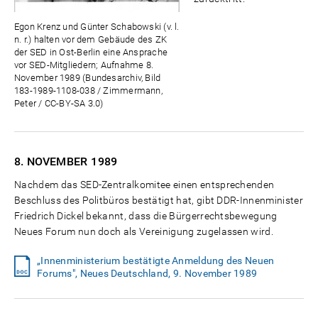
Egon Krenz und Günter Schabowski (v. l.
n. r.) halten vor dem Gebäude des ZK
der SED in Ost-Berlin eine Ansprache
vor SED-Mitgliedern; Aufnahme 8.
November 1989 (Bundesarchiv, Bild
183-1989-1108-038 / Zimmermann,
Peter / CC-BY-SA 3.0)
8. NOVEMBER
1989
Nachdem das SED-Zentralkomitee einen entsprechenden
Beschluss des Politbüros bestätigt hat, gibt DDR-Innenminister
Friedrich Dickel bekannt, dass die Bürgerrechtsbewegung
Neues Forum nun doch als Vereinigung zugelassen wird.
„Innenministerium bestätigte Anmeldung des Neuen
Forums", Neues Deutschland, 9. November 1989