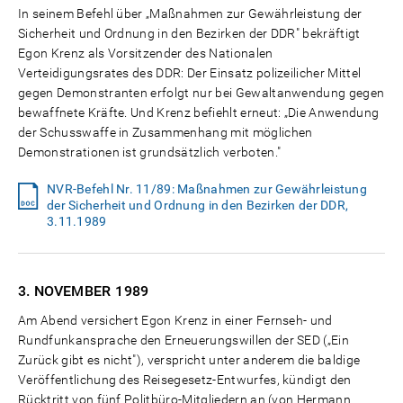
In seinem Befehl über „Maßnahmen zur Gewährleistung der
Sicherheit und Ordnung in den Bezirken der DDR" bekräftigt
Egon Krenz als Vorsitzender des Nationalen
Verteidigungsrates des DDR: Der Einsatz polizeilicher Mittel
gegen Demonstranten erfolgt nur bei Gewaltanwendung gegen
bewaffnete Kräfte. Und Krenz befiehlt erneut: „Die Anwendung
der Schusswaffe in Zusammenhang mit möglichen
Demonstrationen ist grundsätzlich verboten."
NVR-Befehl Nr. 11/89: Maßnahmen zur Gewährleistung
der Sicherheit und Ordnung in den Bezirken der DDR,
3.11.1989
3. NOVEMBER
1989
Am Abend versichert Egon Krenz in einer Fernseh- und
Rundfunkansprache den Erneuerungswillen der SED („Ein
Zurück gibt es nicht"), verspricht unter anderem die baldige
Veröffentlichung des Reisegesetz-Entwurfes, kündigt den
Rücktritt von fünf Politbüro-Mitgliedern an (von Hermann