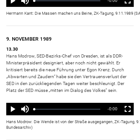
Verbleibende
-0:00
aus
Geladen
:
Status
:
Wiedergabe
Vollbild
0%
0%
Zeit
Hermann Kant: Die Massen machen uns Beine, ZK-Tagung, 9.11.1989 (
9. NOVEMBER
1989
13.30
Hans Modrow, SED-Bezirks-Chef von Dresden, ist als DDR-
Ministerpräsident designiert, aber noch nicht gewählt. Er
kritisiert bereits die neue Führung unter Egon Krenz. Durch
„Abwarten und Zaudern“ habe sie den Vertrauensverlust der
SED in den zurückliegenden Tagen weiter beschleunigt. Der
Platz der SED müsse „mitten im Dialog des Volkes“ sein.
Ton
Verbleibende
-0:00
aus
Geladen
:
Status
:
Wiedergabe
Vollbild
0%
0%
Zeit
Hans Modrow: Die Wende ist von der Straße ausgegangen, ZK-Tagung, 9
Bundesarchiv)