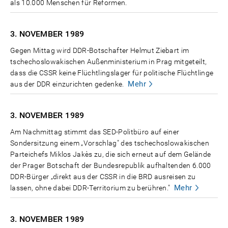
als 10.000 Menschen für Reformen.
3. NOVEMBER
1989
Gegen Mittag wird DDR-Botschafter Helmut Ziebart im
tschechoslowakischen Außenministerium in Prag mitgeteilt,
dass die CSSR keine Flüchtlingslager für politische Flüchtlinge
Mehr
aus der DDR einzurichten gedenke.
3. NOVEMBER
1989
Am Nachmittag stimmt das SED-Politbüro auf einer
Sondersitzung einem „Vorschlag" des tschechoslowakischen
Parteichefs Miklos Jakès zu, die sich erneut auf dem Gelände
der Prager Botschaft der Bundesrepublik aufhaltenden 6.000
DDR-Bürger „direkt aus der CSSR in die BRD ausreisen zu
Mehr
lassen, ohne dabei DDR-Territorium zu berühren."
3. NOVEMBER
1989