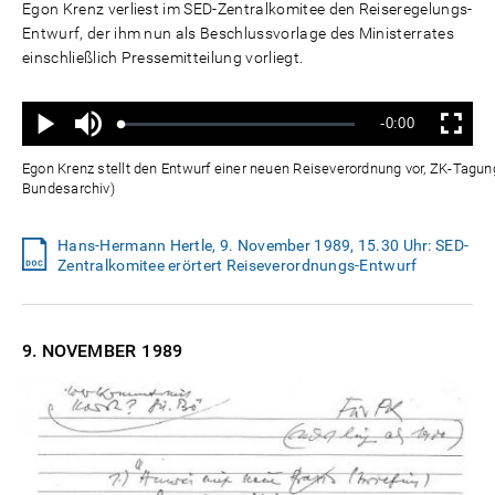
Egon Krenz verliest im SED-Zentralkomitee den Reiseregelungs-
Entwurf, der ihm nun als Beschlussvorlage des Ministerrates
einschließlich Pressemitteilung vorliegt.
Ton
Verbleibende
-0:00
aus
Geladen
:
Status
:
Wiedergabe
Vollbild
0%
0%
Zeit
Egon Krenz stellt den Entwurf einer neuen Reiseverordnung vor, ZK-Tagu
Bundesarchiv)
Hans-Hermann Hertle, 9. November 1989, 15.30 Uhr: SED-
Zentralkomitee erörtert Reiseverordnungs-Entwurf
9. NOVEMBER
1989