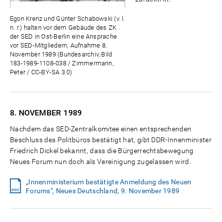
Egon Krenz und Günter Schabowski (v. l.
n. r.) halten vor dem Gebäude des ZK
der SED in Ost-Berlin eine Ansprache
vor SED-Mitgliedern; Aufnahme 8.
November 1989 (Bundesarchiv, Bild
183-1989-1108-038 / Zimmermann,
Peter / CC-BY-SA 3.0)
8. NOVEMBER
1989
Nachdem das SED-Zentralkomitee einen entsprechenden
Beschluss des Politbüros bestätigt hat, gibt DDR-Innenminister
Friedrich Dickel bekannt, dass die Bürgerrechtsbewegung
Neues Forum nun doch als Vereinigung zugelassen wird.
„Innenministerium bestätigte Anmeldung des Neuen
Forums", Neues Deutschland, 9. November 1989