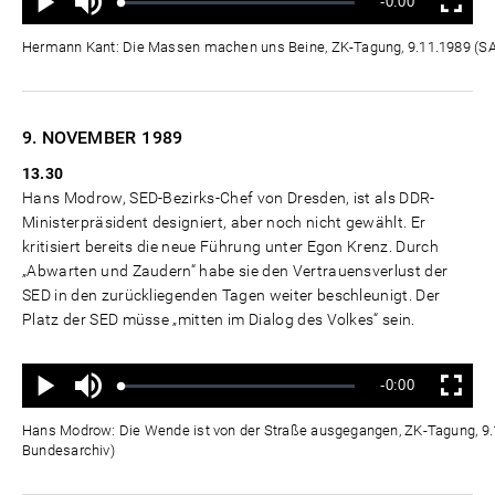
Verbleibende
-0:00
aus
Geladen
:
Status
:
Wiedergabe
Vollbild
0%
0%
Zeit
Hermann Kant: Die Massen machen uns Beine, ZK-Tagung, 9.11.1989 (
9. NOVEMBER
1989
13.30
Hans Modrow, SED-Bezirks-Chef von Dresden, ist als DDR-
Ministerpräsident designiert, aber noch nicht gewählt. Er
kritisiert bereits die neue Führung unter Egon Krenz. Durch
„Abwarten und Zaudern“ habe sie den Vertrauensverlust der
SED in den zurückliegenden Tagen weiter beschleunigt. Der
Platz der SED müsse „mitten im Dialog des Volkes“ sein.
Ton
Verbleibende
-0:00
aus
Geladen
:
Status
:
Wiedergabe
Vollbild
0%
0%
Zeit
Hans Modrow: Die Wende ist von der Straße ausgegangen, ZK-Tagung, 9
Bundesarchiv)