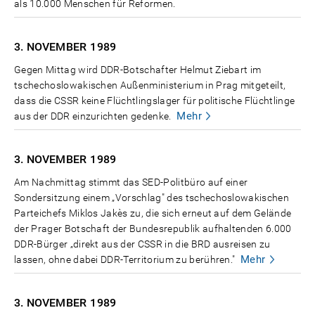
als 10.000 Menschen für Reformen.
3. NOVEMBER
1989
Gegen Mittag wird DDR-Botschafter Helmut Ziebart im
tschechoslowakischen Außenministerium in Prag mitgeteilt,
dass die CSSR keine Flüchtlingslager für politische Flüchtlinge
Mehr
aus der DDR einzurichten gedenke.
3. NOVEMBER
1989
Am Nachmittag stimmt das SED-Politbüro auf einer
Sondersitzung einem „Vorschlag" des tschechoslowakischen
Parteichefs Miklos Jakès zu, die sich erneut auf dem Gelände
der Prager Botschaft der Bundesrepublik aufhaltenden 6.000
DDR-Bürger „direkt aus der CSSR in die BRD ausreisen zu
Mehr
lassen, ohne dabei DDR-Territorium zu berühren."
3. NOVEMBER
1989