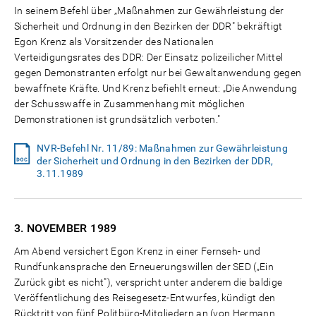
In seinem Befehl über „Maßnahmen zur Gewährleistung der
Sicherheit und Ordnung in den Bezirken der DDR" bekräftigt
Egon Krenz als Vorsitzender des Nationalen
Verteidigungsrates des DDR: Der Einsatz polizeilicher Mittel
gegen Demonstranten erfolgt nur bei Gewaltanwendung gegen
bewaffnete Kräfte. Und Krenz befiehlt erneut: „Die Anwendung
der Schusswaffe in Zusammenhang mit möglichen
Demonstrationen ist grundsätzlich verboten."
NVR-Befehl Nr. 11/89: Maßnahmen zur Gewährleistung
der Sicherheit und Ordnung in den Bezirken der DDR,
3.11.1989
3. NOVEMBER
1989
Am Abend versichert Egon Krenz in einer Fernseh- und
Rundfunkansprache den Erneuerungswillen der SED („Ein
Zurück gibt es nicht"), verspricht unter anderem die baldige
Veröffentlichung des Reisegesetz-Entwurfes, kündigt den
Rücktritt von fünf Politbüro-Mitgliedern an (von Hermann