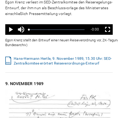
Egon Krenz verliest im SED-Zentralkomitee den Reiseregelungs-
Entwurf, der ihm nun als Beschlussvorlage des Ministerrates
einschließlich Pressemitteilung vorliegt.
Ton
Verbleibende
-0:00
aus
Geladen
:
Status
:
Wiedergabe
Vollbild
0%
0%
Zeit
Egon Krenz stellt den Entwurf einer neuen Reiseverordnung vor, ZK-Tagu
Bundesarchiv)
Hans-Hermann Hertle, 9. November 1989, 15.30 Uhr: SED-
Zentralkomitee erörtert Reiseverordnungs-Entwurf
9. NOVEMBER
1989