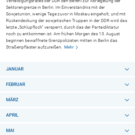
Verteidigungsrates der DDR den Befehl zur Abriegelung der
Sektorengrenze in Berlin. Im Einverständnis mit der
Sowjetunion, wenige Tage zuvor in Moskau eingeholt, und mit
Rückendeckung der sowjetischen Truppen in der DDR wird das
letzte „Schlupfloch" versperrt, durch das der Parteidiktatur
noch zu entkommen ist: Am frühen Morgen des 13. August
beginnen bewaffnete Grenzpolizisten mitten in Berlin das
Straßenpflaster aufzureißen.
Mehr
JANUAR
FEBRUAR
MÄRZ
APRIL
MAI