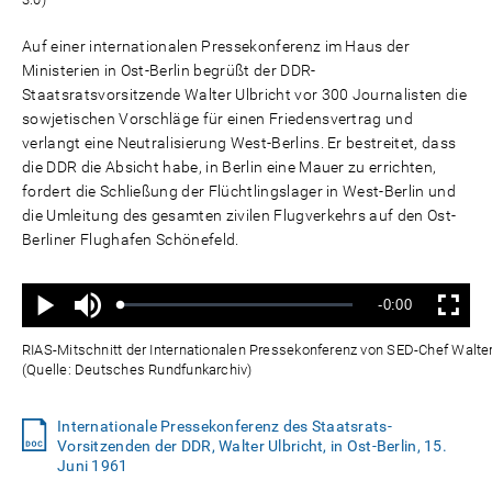
Auf einer internationalen Pressekonferenz im Haus der
Ministerien in Ost-Berlin begrüßt der DDR-
Staatsratsvorsitzende Walter Ulbricht vor 300 Journalisten die
sowjetischen Vorschläge für einen Friedensvertrag und
verlangt eine Neutralisierung West-Berlins. Er bestreitet, dass
die DDR die Absicht habe, in Berlin eine Mauer zu errichten,
fordert die Schließung der Flüchtlingslager in West-Berlin und
die Umleitung des gesamten zivilen Flugverkehrs auf den Ost-
Berliner Flughafen Schönefeld.
Ton
Verbleibende
-0:00
aus
Geladen
:
Status
:
Wiedergabe
Vollbild
0%
0%
Zeit
RIAS-Mitschnitt der Internationalen Pressekonferenz von SED-Chef Walter U
(Quelle: Deutsches Rundfunkarchiv)
Internationale Pressekonferenz des Staatsrats-
Vorsitzenden der DDR, Walter Ulbricht, in Ost-Berlin, 15.
Juni 1961