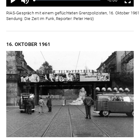
Verbleibende
-0:00
aus
Geladen
:
Status
:
Wiedergabe
Vollbild
0%
0%
Zeit
RIAS-Gespräch mit einem geflüchteten Grenzpolizisten, 16. Oktober 1961 
Sendung: Die Zeit im Funk, Reporter: Peter Herz)
16. OKTOBER
1961