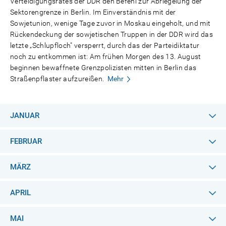
Verteidigungsrates der DDR den Befehl zur Abriegelung der
Sektorengrenze in Berlin. Im Einverständnis mit der
Sowjetunion, wenige Tage zuvor in Moskau eingeholt, und mit
Rückendeckung der sowjetischen Truppen in der DDR wird das
letzte „Schlupfloch" versperrt, durch das der Parteidiktatur
noch zu entkommen ist: Am frühen Morgen des 13. August
beginnen bewaffnete Grenzpolizisten mitten in Berlin das
Straßenpflaster aufzureißen.
Mehr
JANUAR
FEBRUAR
MÄRZ
APRIL
MAI