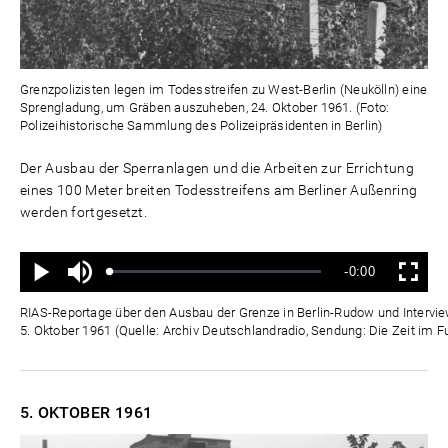
Grenzpolizisten legen im Todesstreifen zu West-Berlin (Neukölln) eine
Sprengladung, um Gräben auszuheben, 24. Oktober 1961. (Foto:
Polizeihistorische Sammlung des Polizeipräsidenten in Berlin)
Der Ausbau der Sperranlagen und die Arbeiten zur Errichtung
eines 100 Meter breiten Todesstreifens am Berliner Außenring
werden fortgesetzt.
Ton
Verbleibende
-0:00
aus
Geladen
:
Status
:
Wiedergabe
Vollbild
0%
0%
Zeit
RIAS-Reportage über den Ausbau der Grenze in Berlin-Rudow und Intervi
5. Oktober 1961 (Quelle: Archiv Deutschlandradio, Sendung: Die Zeit im F
5. OKTOBER
1961