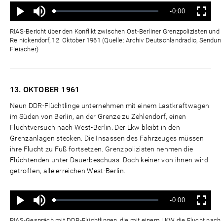
Ton
Verbleibende
-0:00
aus
Geladen
:
Status
:
Wiedergabe
Vollbild
0%
0%
Zeit
RIAS-Bericht über den Konflikt zwischen Ost-Berliner Grenzpolizisten und d
Reinickendorf, 12. Oktober 1961 (Quelle: Archiv Deutschlandradio, Sendun
Fleischer)
13. OKTOBER
1961
Neun DDR-Flüchtlinge unternehmen mit einem Lastkraftwagen
im Süden von Berlin, an der Grenze zu Zehlendorf, einen
Fluchtversuch nach West-Berlin. Der Lkw bleibt in den
Grenzanlagen stecken. Die Insassen des Fahrzeuges müssen
ihre Flucht zu Fuß fortsetzen. Grenzpolizisten nehmen die
Flüchtenden unter Dauerbeschuss. Doch keiner von ihnen wird
getroffen, alle erreichen West-Berlin.
Ton
Verbleibende
-0:00
aus
Geladen
:
Status
:
Wiedergabe
Vollbild
0%
0%
Zeit
RIAS-Gespräch mit DDR-Flüchtlingen, die mit einem LKW die Flucht nach