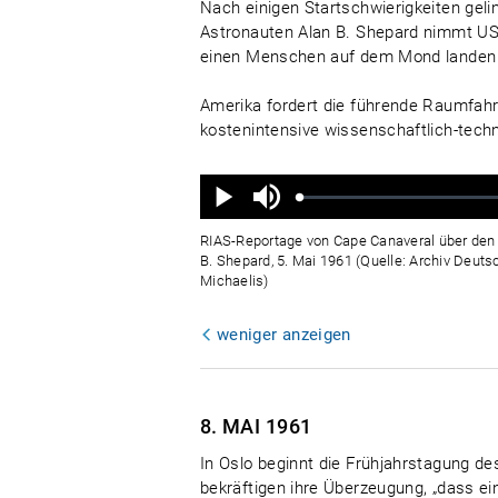
Nach einigen Startschwierigkeiten ge
Astronauten Alan B. Shepard nimmt US
einen Menschen auf dem Mond landen u
Amerika fordert die führende Raumfah
kostenintensive wissenschaftlich-tec
Ton
aus
Geladen
:
Status
:
Wiedergabe
0%
0%
RIAS-Reportage von Cape Canaveral über den
B. Shepard, 5. Mai 1961 (Quelle: Archiv Deuts
Michaelis)
weniger anzeigen
8. MAI
1961
In Oslo beginnt die Frühjahrstagung d
bekräftigen ihre Überzeugung, „dass ei