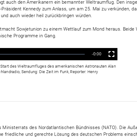
lingt auch den Amerikanern ein bemannter Weltraumflug. Den ins
-Präsident Kennedy zum Anlass, um am 25. Mai zu verkünden, d
nd auch wieder heil zurückbringen würden.
rtmacht Sowjetunion zu einem Wettlauf zum Mond heraus. Beide 
hnische Programme in Gang.
Verbleibende
-0:00
Vollbild
Zeit
 Start des Weltraumfluges des amerikanischen Astronauten Alan
chlandradio, Sendung: Die Zeit im Funk, Reporter: Henry
es Ministerrats des Nordatlantischen Bündnisses (NATO). Die Au
ne friedliche und gerechte Lösung des deutschen Problems einschl