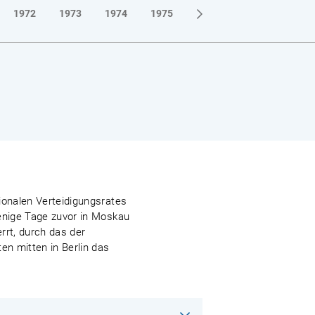
1972
1973
1974
1975
1976
1977
1978
ionalen Verteidigungsrates
wenige Tage zuvor in Moskau
rrt, durch das der
n mitten in Berlin das