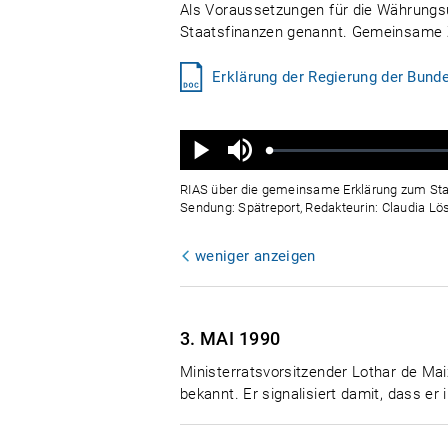
Als Voraussetzungen für die Währungsu
Staatsfinanzen genannt. Gemeinsame Zi
Erklärung der Regierung der Bund
Ton
aus
Geladen
:
Status
:
Wiedergabe
0%
0%
RIAS über die gemeinsame Erklärung zum Staat
Sendung: Spätreport, Redakteurin: Claudia Lö
weniger anzeigen
3. MAI
1990
Ministerratsvorsitzender Lothar de Mai
bekannt. Er signalisiert damit, dass 