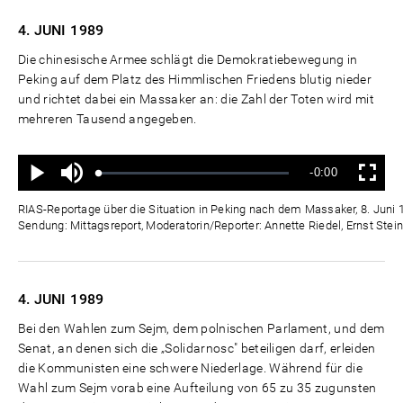
4. JUNI
1989
Die chinesische Armee schlägt die Demokratiebewegung in
Peking auf dem Platz des Himmlischen Friedens blutig nieder
und richtet dabei ein Massaker an: die Zahl der Toten wird mit
mehreren Tausend angegeben.
Ton
Verbleibende
-0:00
aus
Geladen
:
Status
:
Wiedergabe
Vollbild
0%
0%
Zeit
RIAS-Reportage über die Situation in Peking nach dem Massaker, 8. Juni 
Sendung: Mittagsreport, Moderatorin/Reporter: Annette Riedel, Ernst Stei
4. JUNI
1989
Bei den Wahlen zum Sejm, dem polnischen Parlament, und dem
Senat, an denen sich die „Solidarnosc" beteiligen darf, erleiden
die Kommunisten eine schwere Niederlage. Während für die
Wahl zum Sejm vorab eine Aufteilung von 65 zu 35 zugunsten