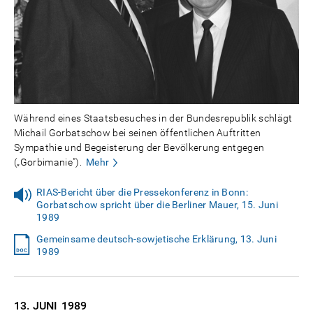
Während eines Staatsbesuches in der Bundesrepublik schlägt
Michail Gorbatschow bei seinen öffentlichen Auftritten
Sympathie und Begeisterung der Bevölkerung entgegen
(„Gorbimanie").
Mehr
RIAS-Bericht über die Pressekonferenz in Bonn:
Gorbatschow spricht über die Berliner Mauer, 15. Juni
1989
Gemeinsame deutsch-sowjetische Erklärung, 13. Juni
1989
13. JUNI
1989