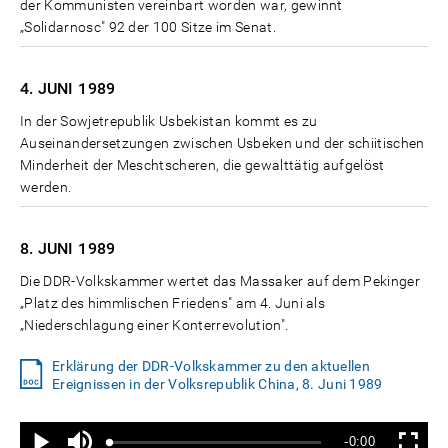
der Kommunisten vereinbart worden war, gewinnt
„Solidarnosc" 92 der 100 Sitze im Senat.
4. JUNI
1989
In der Sowjetrepublik Usbekistan kommt es zu
Auseinandersetzungen zwischen Usbeken und der schiitischen
Minderheit der Meschtscheren, die gewalttätig aufgelöst
werden.
8. JUNI
1989
Die DDR-Volkskammer wertet das Massaker auf dem Pekinger
„Platz des himmlischen Friedens" am 4. Juni als
„Niederschlagung einer Konterrevolution".
Erklärung der DDR-Volkskammer zu den aktuellen
Ereignissen in der Volksrepublik China, 8. Juni 1989
Ton
Verbleibende
-0:00
aus
Geladen
:
Status
:
Wiedergabe
Vollbild