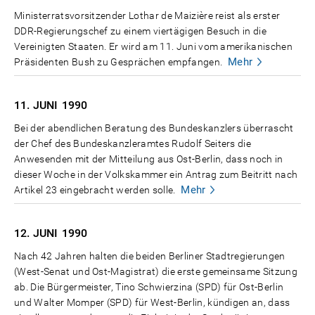
Ministerratsvorsitzender Lothar de Maizière reist als erster
DDR-Regierungschef zu einem viertägigen Besuch in die
Vereinigten Staaten. Er wird am 11. Juni vom amerikanischen
Mehr
Präsidenten Bush zu Gesprächen empfangen.
11. JUNI
1990
Bei der abendlichen Beratung des Bundeskanzlers überrascht
der Chef des Bundeskanzleramtes Rudolf Seiters die
Anwesenden mit der Mitteilung aus Ost-Berlin, dass noch in
dieser Woche in der Volkskammer ein Antrag zum Beitritt nach
Mehr
Artikel 23 eingebracht werden solle.
12. JUNI
1990
Nach 42 Jahren halten die beiden Berliner Stadtregierungen
(West-Senat und Ost-Magistrat) die erste gemeinsame Sitzung
ab. Die Bürgermeister, Tino Schwierzina (SPD) für Ost-Berlin
und Walter Momper (SPD) für West-Berlin, kündigen an, dass