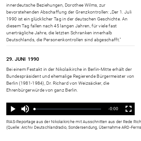
innerdeutsche Beziehungen, Dorothee Wilms, zur
bevorstehenden Abschaffung der Grenzkontrollen: „Der 1. Juli
1990 ist ein glücklicher Tag in der deutschen Geschichte. An
diesem Tag fallen nach 45 langen Jahren, für viele fast
unerträgliche Jahre, die letzten Schranken innerhalb
Deutschlands, die Personenkontrollen sind abgeschafft."
29. JUNI
1990
Bei einem Festakt in der Nikolaikirche in Berlin-Mitte erhält der
Bundespräsident und ehemalige Regierende Bürgermeister von
Berlin (1981-1984), Dr. Richard von Weizsäcker, die
Ehrenbürgerwürde von ganz Berlin.
Ton
Verbleibende
-0:00
aus
Geladen
:
Status
:
Wiedergabe
Vollbild
0%
0%
Zeit
RIAS-Reportage aus der Nikolaikirche mit Ausschnitten aus der Rede Ric
(Quelle: Archiv Deutschlandradio, Sondersendung, Übernahme ARD-Fern