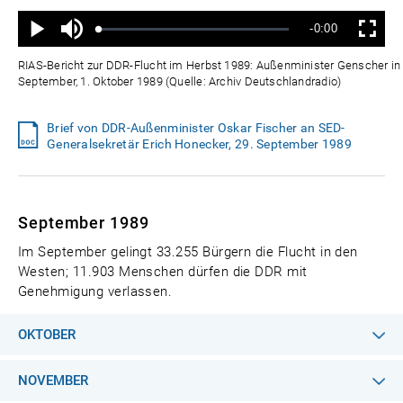
Ton
Verbleibende
-0:00
aus
Geladen
:
Status
:
Wiedergabe
Vollbild
0%
0%
Zeit
RIAS-Bericht zur DDR-Flucht im Herbst 1989: Außenminister Genscher in 
September, 1. Oktober 1989 (Quelle: Archiv Deutschlandradio)
Brief von DDR-Außenminister Oskar Fischer an SED-
Generalsekretär Erich Honecker, 29. September 1989
September 1989
Im September gelingt 33.255 Bürgern die Flucht in den
Westen; 11.903 Menschen dürfen die DDR mit
Genehmigung verlassen.
OKTOBER
NOVEMBER