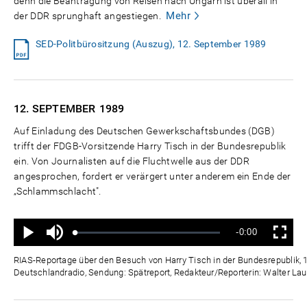
denn die Beantragung von Reisen nach Ungarn ist überall in
Mehr
der DDR sprunghaft angestiegen.
SED-Politbürositzung (Auszug), 12. September 1989
12. SEPTEMBER
1989
Auf Einladung des Deutschen Gewerkschaftsbundes (DGB)
trifft der FDGB-Vorsitzende Harry Tisch in der Bundesrepublik
ein. Von Journalisten auf die Fluchtwelle aus der DDR
angesprochen, fordert er verärgert unter anderem ein Ende der
„Schlammschlacht".
Ton
Verbleibende
-0:00
aus
Geladen
:
Status
:
Wiedergabe
Vollbild
0%
0%
Zeit
RIAS-Reportage über den Besuch von Harry Tisch in der Bundesrepublik, 
Deutschlandradio, Sendung: Spätreport, Redakteur/Reporterin: Walter Laus