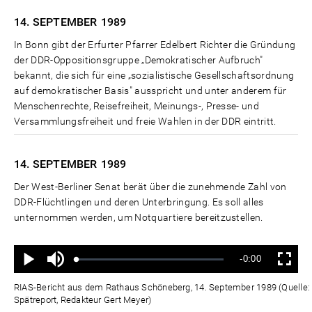
14. SEPTEMBER
1989
In Bonn gibt der Erfurter Pfarrer Edelbert Richter die Gründung
der DDR-Oppositionsgruppe „Demokratischer Aufbruch"
bekannt, die sich für eine „sozialistische Gesellschaftsordnung
auf demokratischer Basis" ausspricht und unter anderem für
Menschenrechte, Reisefreiheit, Meinungs-, Presse- und
Versammlungsfreiheit und freie Wahlen in der DDR eintritt.
14. SEPTEMBER
1989
Der West-Berliner Senat berät über die zunehmende Zahl von
DDR-Flüchtlingen und deren Unterbringung. Es soll alles
unternommen werden, um Notquartiere bereitzustellen.
Ton
Verbleibende
-0:00
aus
Geladen
:
Status
:
Wiedergabe
Vollbild
0%
0%
Zeit
RIAS-Bericht aus dem Rathaus Schöneberg, 14. September 1989 (Quelle: 
Spätreport, Redakteur Gert Meyer)