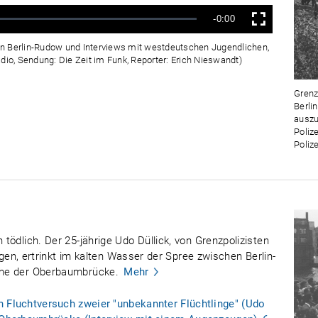
Verbleibende
-0:00
Vollbild
Zeit
n Berlin-Rudow und Interviews mit westdeutschen Jugendlichen,
dio, Sendung: Die Zeit im Funk, Reporter: Erich Nieswandt)
Grenz
Berli
auszu
Poliz
Polize
 tödlich. Der 25-jährige Udo Düllick, von Grenzpolizisten
, ertrinkt im kalten Wasser der Spree zwischen Berlin-
nahe der Oberbaumbrücke.
Mehr
n Fluchtversuch zweier "unbekannter Flüchtlinge" (Udo