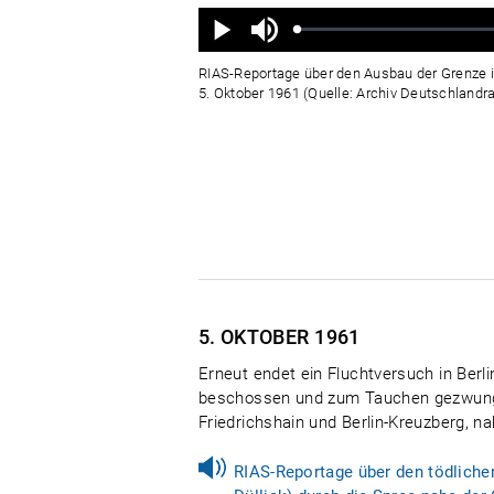
Ton
aus
Geladen
:
Status
:
Wiedergabe
0%
0%
RIAS-Reportage über den Ausbau der Grenze i
5. Oktober 1961 (Quelle: Archiv Deutschlandra
5. OKTOBER
1961
Erneut endet ein Fluchtversuch in Berlin
beschossen und zum Tauchen gezwungen
Friedrichshain und Berlin-Kreuzberg, 
RIAS-Reportage über den tödliche