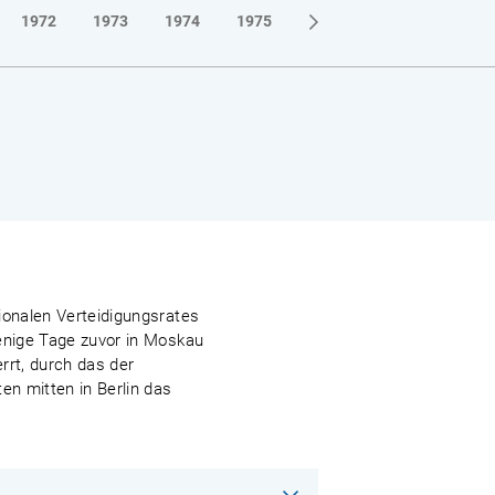
1972
1973
1974
1975
1976
1977
1978
ionalen Verteidigungsrates
wenige Tage zuvor in Moskau
rrt, durch das der
n mitten in Berlin das