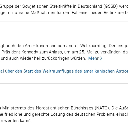
Gruppe der Sowjetischen Streitkräfte in Deutschland (GSSD) werd
ge militärische Maßnahmen für den Fall einer neuen Berlinkrise b
lingt auch den Amerikanern ein bemannter Weltraumflug. Den ins
-Präsident Kennedy zum Anlass, um am 25. Mai zu verkünden, d
nd auch wieder heil zurückbringen würden.
Mehr
l über den Start des Weltraumfluges des amerikanischen Astron
es Ministerrats des Nordatlantischen Bündnisses (NATO). Die Au
ne friedliche und gerechte Lösung des deutschen Problems einschl
n werden kann".