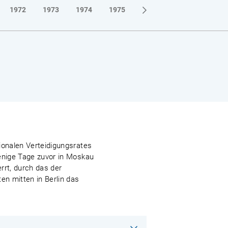
1972
1973
1974
1975
1976
1977
1978
ionalen Verteidigungsrates
wenige Tage zuvor in Moskau
rrt, durch das der
n mitten in Berlin das