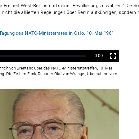
e Freiheit West-Berlins und seiner Bevölkerung zu wahren." Die S
nicht die alliierten Regelungen über Berlin aufkündigen, sondern
agung des NATO-Ministerrates in Oslo, 10. Mai 1961
Verbleibende
-0:00
Vollbild
Zeit
rich von Brentano über das NATO-Ministerratstreffen, 10. Mai
ung: Die Zeit im Funk, Reporter Olaf von Wrangel, Übernahme vom