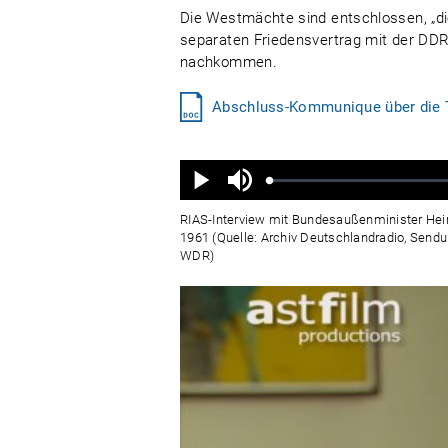
Die Westmächte sind entschlossen, „di
separaten Friedensvertrag mit der DDR 
nachkommen.
Abschluss-Kommunique über die T
Ton
aus
Geladen
:
Status
:
Wiedergabe
0%
0%
RIAS-Interview mit Bundesaußenminister Hein
1961 (Quelle: Archiv Deutschlandradio, Send
WDR)