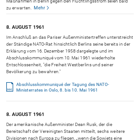
Maßnahmen in Berlin gegen den Flüchtlingsstrom seien bald
Mehr
zu erwarten.
8. AUGUST
1961
Im Anschluß an das Pariser Außenministertreffen unterstreicht
der Ständige NATO-Rat hinsichtlich Berlins seine bereits in der
Erklärung vom 16. Dezember 1958 dargelegte und im
Abschlusskommuniqué vom 10. Mai 1961 wiederholte
Entschlossenheit, "die Freiheit Westberlins und seiner
Bevölkerung zu bewahren."
Abschlusskommuniqué der Tagung des NATO-
Ministerrates in Oslo, 8. bis 10. Mai 1961
8. AUGUST
1961
Der amerikanische Außenminister Dean Rusk, der die
Bereitschaft der Vereinigten Staaten mitteilt, sechs weitere
Divisionen nach Europa zu fliegen, „wenn die Sowjets eine