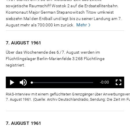
sowjetische Raumschiff Wostok 2 auf die Erdsatellitenbahn.
Kosmonaut Major German Stepanowitsch Titow umkreist
siebzehn Mal den Erdball und legt bis zu seiner Landung am 7.
Mehr
August mehr als 700.000 km zurück.
7. AUGUST
1961
Über das Wochenende des 6./7. August werden im
Flüchtlingslager Berlin-Marienfelde 3.268 Flüchtlinge
registriert.
Ton
Verbleibende
-0:00
aus
Geladen
:
Status
:
Wiedergabe
Vollbild
0%
0%
Zeit
RIAS-Interview mit einem geflüchteten Grenzgänger über Anwerbungsver
7. August 1961. (Quelle: Archiv Deutschlandradio, Sendung: Die Zeit im F
7. AUGUST
1961