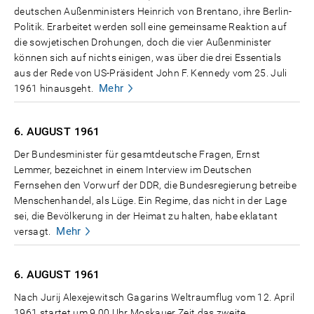
deutschen Außenministers Heinrich von Brentano, ihre Berlin-
Politik. Erarbeitet werden soll eine gemeinsame Reaktion auf
die sowjetischen Drohungen, doch die vier Außenminister
können sich auf nichts einigen, was über die drei Essentials
aus der Rede von US-Präsident John F. Kennedy vom 25. Juli
Mehr
1961 hinausgeht.
6. AUGUST
1961
Der Bundesminister für gesamtdeutsche Fragen, Ernst
Lemmer, bezeichnet in einem Interview im Deutschen
Fernsehen den Vorwurf der DDR, die Bundesregierung betreibe
Menschenhandel, als Lüge. Ein Regime, das nicht in der Lage
sei, die Bevölkerung in der Heimat zu halten, habe eklatant
Mehr
versagt.
6. AUGUST
1961
Nach Jurij Alexejewitsch Gagarins Weltraumflug vom 12. April
1961 startet um 9.00 Uhr Moskauer Zeit das zweite