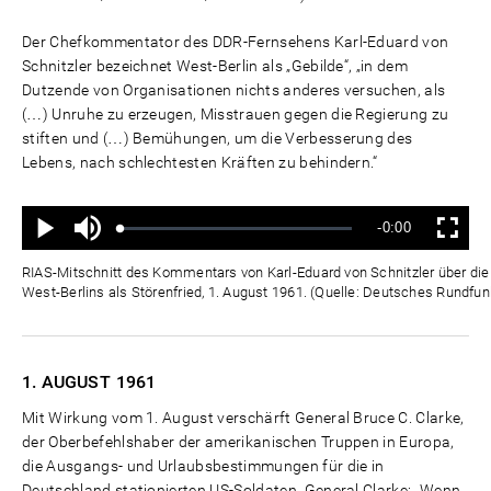
Der Chefkommentator des DDR-Fernsehens Karl-Eduard von
Schnitzler bezeichnet West-Berlin als „Gebilde“, „in dem
Dutzende von Organisationen nichts anderes versuchen, als
(…) Unruhe zu erzeugen, Misstrauen gegen die Regierung zu
stiften und (…) Bemühungen, um die Verbesserung des
Lebens, nach schlechtesten Kräften zu behindern.“
Ton
Verbleibende
-0:00
aus
Geladen
:
Status
:
Wiedergabe
Vollbild
0%
0%
Zeit
RIAS-Mitschnitt des Kommentars von Karl-Eduard von Schnitzler über die "
West-Berlins als Störenfried, 1. August 1961. (Quelle: Deutsches Rundfun
1. AUGUST
1961
Mit Wirkung vom 1. August verschärft General Bruce C. Clarke,
der Oberbefehlshaber der amerikanischen Truppen in Europa,
die Ausgangs- und Urlaubsbestimmungen für die in
Deutschland stationierten US-Soldaten. General Clarke: „Wenn