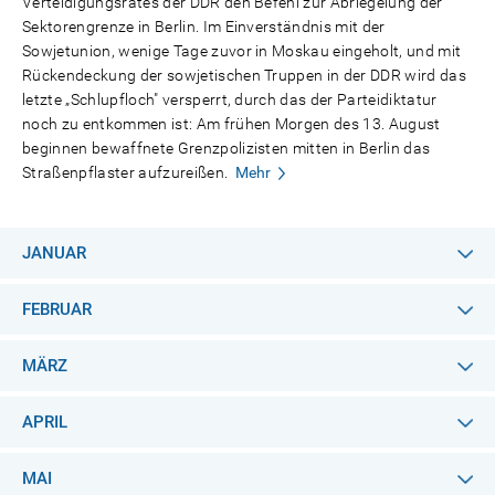
Verteidigungsrates der DDR den Befehl zur Abriegelung der
Sektorengrenze in Berlin. Im Einverständnis mit der
Sowjetunion, wenige Tage zuvor in Moskau eingeholt, und mit
Rückendeckung der sowjetischen Truppen in der DDR wird das
letzte „Schlupfloch" versperrt, durch das der Parteidiktatur
noch zu entkommen ist: Am frühen Morgen des 13. August
beginnen bewaffnete Grenzpolizisten mitten in Berlin das
Straßenpflaster aufzureißen.
Mehr
JANUAR
FEBRUAR
MÄRZ
APRIL
MAI