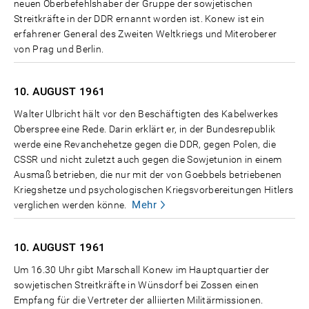
neuen Oberbefehlshaber der Gruppe der sowjetischen
Streitkräfte in der DDR ernannt worden ist. Konew ist ein
erfahrener General des Zweiten Weltkriegs und Miteroberer
von Prag und Berlin.
10. AUGUST
1961
Walter Ulbricht hält vor den Beschäftigten des Kabelwerkes
Oberspree eine Rede. Darin erklärt er, in der Bundesrepublik
werde eine Revanchehetze gegen die DDR, gegen Polen, die
CSSR und nicht zuletzt auch gegen die Sowjetunion in einem
Ausmaß betrieben, die nur mit der von Goebbels betriebenen
Kriegshetze und psychologischen Kriegsvorbereitungen Hitlers
Mehr
verglichen werden könne.
10. AUGUST
1961
Um 16.30 Uhr gibt Marschall Konew im Hauptquartier der
sowjetischen Streitkräfte in Wünsdorf bei Zossen einen
Empfang für die Vertreter der alliierten Militärmissionen.