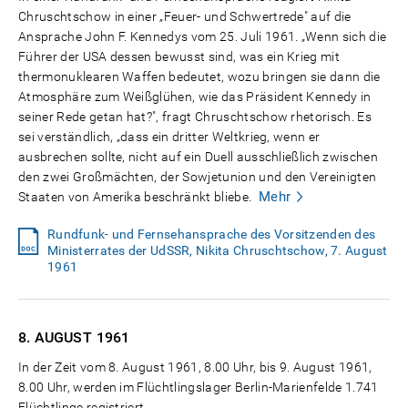
Chruschtschow in einer „Feuer- und Schwertrede" auf die
Ansprache John F. Kennedys vom 25. Juli 1961. „Wenn sich die
Führer der USA dessen bewusst sind, was ein Krieg mit
thermonuklearen Waffen bedeutet, wozu bringen sie dann die
Atmosphäre zum Weißglühen, wie das Präsident Kennedy in
seiner Rede getan hat?", fragt Chruschtschow rhetorisch. Es
sei verständlich, „dass ein dritter Weltkrieg, wenn er
ausbrechen sollte, nicht auf ein Duell ausschließlich zwischen
den zwei Großmächten, der Sowjetunion und den Vereinigten
Mehr
Staaten von Amerika beschränkt bliebe.
Rundfunk- und Fernsehansprache des Vorsitzenden des
Ministerrates der UdSSR, Nikita Chruschtschow, 7. August
1961
8. AUGUST
1961
In der Zeit vom 8. August 1961, 8.00 Uhr, bis 9. August 1961,
8.00 Uhr, werden im Flüchtlingslager Berlin-Marienfelde 1.741
Flüchtlinge registriert.