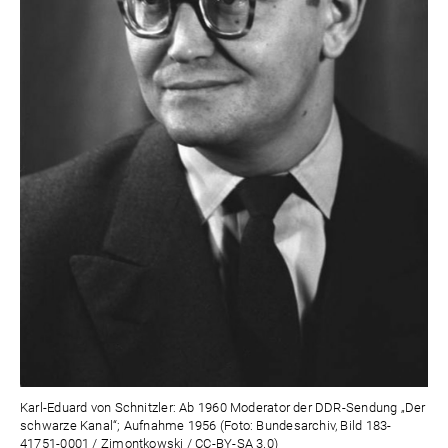
Karl-Eduard von Schnitzler: Ab 1960 Moderator der DDR-Sendung „Der
schwarze Kanal“; Aufnahme 1956 (Foto: Bundesarchiv, Bild 183-
41751-0001 / Zimontkowski / CC-BY-SA 3.0)