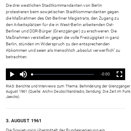
Die drei westlichen Stadtkommandanten von Berlin
protestieren beim sowjetischen Stadtkommandanten gegen
die Maßnahmen des Ost-Berliner Magistrats, den Zugang zu
den Arbeitsplätzen für die in West-Berlin arbeitenden Ost-
Berliner und DDR-Bürger (Grenzgänger) zu erschweren. Die
Maßnahmen verstießen gegen die volle Freizügigkeit in ganz
Berlin, stünden im Widerspruch zu den entsprechenden
Abkommen und seien als menschlich „absolut verwerflich" zu
betrachten.
Ton
Verbleibende
-0:00
aus
Geladen
:
Status
:
Wiedergabe
Vollbild
0%
0%
Zeit
RIAS: Berichte und Interviews zum Thema: Behinderung der Grenzgänger d
August 1961 (Quelle: Archiv Deutschlandradio, Sendung: Die Zeit im Funk,
Jaecks)
3. AUGUST
1961
Die Sowjetunion übermittelt der Bundesregierung ein