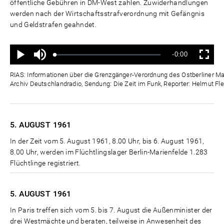
öffentliche Gebühren in DM-West zahlen. Zuwiderhandlungen
werden nach der Wirtschaftsstrafverordnung mit Gefängnis
und Geldstrafen geahndet.
Ton
Verbleibende
-0:00
aus
Geladen
:
Status
:
Wiedergabe
Vollbild
0%
0%
Zeit
RIAS: Informationen über die Grenzgänger-Verordnung des Ostberliner Mag
Archiv Deutschlandradio, Sendung: Die Zeit im Funk, Reporter: Helmut Fle
5. AUGUST
1961
In der Zeit vom 5. August 1961, 8.00 Uhr, bis 6. August 1961,
8.00 Uhr, werden im Flüchtlingslager Berlin-Marienfelde 1.283
Flüchtlinge registriert.
5. AUGUST
1961
In Paris treffen sich vom 5. bis 7. August die Außenminister der
drei Westmächte und beraten, teilweise in Anwesenheit des