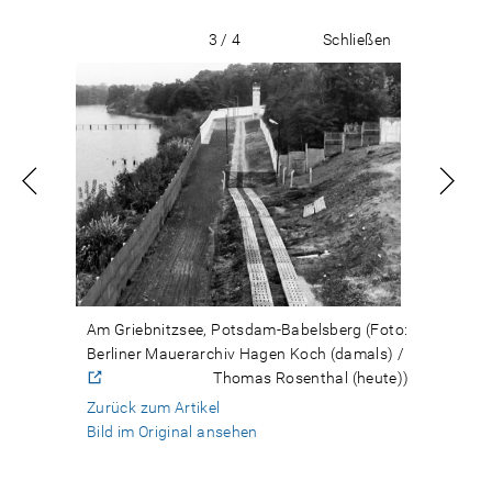
3 / 4
Schließen
Am Griebnitzsee, Potsdam-Babelsberg (Foto:
Berliner Mauerarchiv Hagen Koch (damals) /
CC-BY-NC-ND
Thomas Rosenthal (heute))
Zurück zum Artikel
Bild im Original ansehen