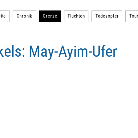
ite
Chronik
Grenze
Fluchten
Todesopfer
Tou
ikels: May-Ayim-Ufer