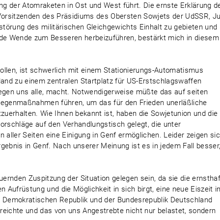
ung der Atomraketen in Ost und West führt. Die ernste Erklärung d
orsitzenden des Präsidiums des Obersten Sowjets der UdSSR, Ju
törung des militärischen Gleichgewichts Einhalt zu gebieten und 
nde Wende zum Besseren herbeizuführen, bestärkt mich in diesem
ollen, ist schwerlich mit einem Stationierungs-Automatismus
land zu einem zentralen Startplatz für US-Erstschlagswaffen
gen uns alle, macht. Notwendigerweise müßte das auf seiten
egenmaßnahmen führen, um das für den Frieden unerläßliche
tzuerhalten. Wie Ihnen bekannt ist, haben die Sowjetunion und die
orschläge auf den Verhandlungstisch gelegt, die unter
 aller Seiten eine Einigung in Genf ermöglichen. Leider zeigen si
Ergebnis in Genf. Nach unserer Meinung ist es in jedem Fall besser
rnden Zuspitzung der Situation gelegen sein, da sie die ernstha
n Aufrüstung und die Möglichkeit in sich birgt, eine neue Eiszeit i
 Demokratischen Republik und der Bundesrepublik Deutschland
reichte und das von uns Angestrebte nicht nur belastet, sondern