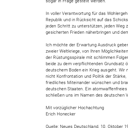
sogar in Frage gestellt werden.
In voller Verantwortung für das Wohlerg
Republik und in Rücksicht auf das Schicks
jeden Schritt zu unterstützen, jeden Weg z
gesicherten Frieden näherbringen und dem
Ich möchte der Erwartung Ausdruck geben,
zweier Weltkriege, von Ihren Möglichkeit
der Rüstungsspirale mit schlimmen Folgen 
beide zu dem verpflichtenden Grundsatz öf
deutschem Boden ein Krieg ausgeht. Wir m
nicht Konfrontation und Politik der Stär
friedliches Miteinander wünschen und bra
deutschen Staaten. Ein atomwaffenfreies E
schließen uns im Namen des deutschen V
Mit vorzüglicher Hochachtung
Erich Honecker
Quelle: Neues Deutschland, 10. Oktober 19