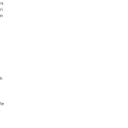
es
ri
in
ch
,
fte
n