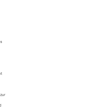
es
ht
 zur
d