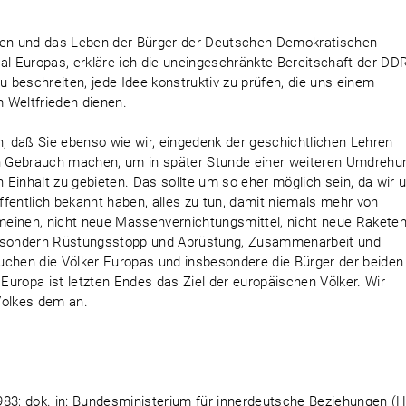
ehen und das Leben der Bürger der Deutschen Demokratischen
al Europas, erkläre ich die uneingeschränkte Bereitschaft der DDR
u beschreiten, jede Idee konstruktiv zu prüfen, die uns einem
 Weltfrieden dienen.
 daß Sie ebenso wie wir, eingedenk der geschichtlichen Lehren
en Gebrauch machen, um in später Stunde einer weiteren Umdrehu
Einhalt zu gebieten. Das sollte um so eher möglich sein, da wir 
fentlich bekannt haben, alles zu tun, damit niemals mehr von
einen, nicht neue Massenvernichtungsmittel, nicht neue Raketen
ke, sondern Rüstungsstopp und Abrüstung, Zusammenarbeit und
uchen die Völker Europas und insbesondere die Bürger der beiden
uropa ist letzten Endes das Ziel der europäischen Völker. Wir
olkes dem an.
83; dok. in: Bundesministerium für innerdeutsche Beziehungen (H