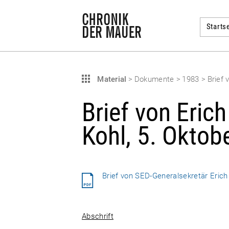
Startse
Material
>
Dokumente
>
1983
>
Brief 
Brief von Eric
Kohl, 5. Oktob
Brief von SED-Generalsekretär Eric
Abschrift