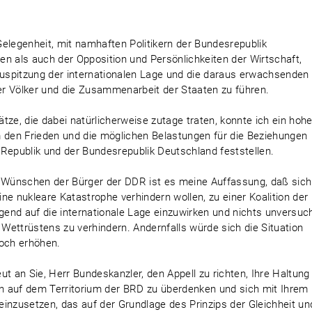
 Gelegenheit, mit namhaften Politikern der Bundesrepublik
n als auch der Opposition und Persönlichkeiten der Wirtschaft,
uspitzung der internationalen Lage und die daraus erwachsenden
der Völker und die Zusammenarbeit der Staaten zu führen.
tze, die dabei natürlicherweise zutage traten, konnte ich ein hoh
den Frieden und die möglichen Belastungen für die Beziehungen
epublik und der Bundesrepublik Deutschland feststellen.
d Wünschen der Bürger der DDR ist es meine Auffassung, daß sich
eine nukleare Katastrophe verhindern wollen, zu einer Koalition der
end auf die internationale Lage einzuwirken und nichts unversuc
ettrüstens zu verhindern. Andernfalls würde sich die Situation
noch erhöhen.
t an Sie, Herr Bundeskanzler, den Appell zu richten, Ihre Haltung
n auf dem Territorium der BRD zu überdenken und sich mit Ihrem
inzusetzen, das auf der Grundlage des Prinzips der Gleichheit un