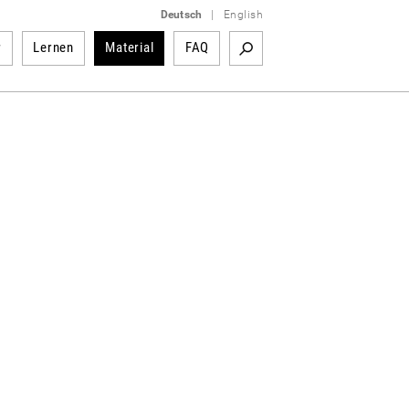
Deutsch
|
English
r
Lernen
Material
FAQ