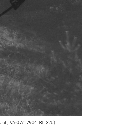
rch, VA-07/17904, Bl. 32b)