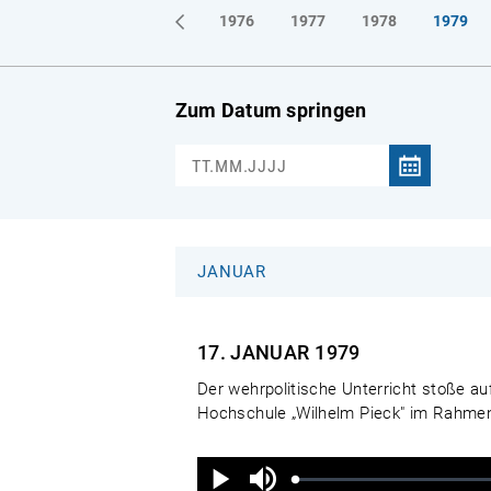
1973
1974
1975
1976
1977
1978
1979
Zum Datum springen
JANUAR
17. JANUAR
1979
Der wehrpolitische Unterricht stoße au
Hochschule „Wilhelm Pieck" im Rahmen 
Ton
aus
Geladen
:
Status
:
Wiedergabe