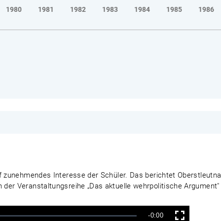
1980
1981
1982
1983
1984
1985
1986
f zunehmendes Interesse der Schüler. Das berichtet Oberstleutnan
der Veranstaltungsreihe „Das aktuelle wehrpolitische Argument" 
Verbleibende
-0:00
Vollbild