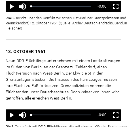
Ton
Verbleibende
-0:00
aus
Geladen
:
Status
:
Wiedergabe
Vollbild
0%
0%
Zeit
RIAS-Bericht über den Konflikt zwischen Ost-Berliner Grenzpolizisten und d
Reinickendorf, 12. Oktober 1961 (Quelle: Archiv Deutschlandradio, Sendun
Fleischer)
13. OKTOBER
1961
Neun DDR-Flüchtlinge unternehmen mit einem Lastkraftwagen
im Süden von Berlin, an der Grenze zu Zehlendorf, einen
Fluchtversuch nach West-Berlin. Der Lkw bleibt in den
Grenzanlagen stecken. Die Insassen des Fahrzeuges müssen
ihre Flucht zu Fuß fortsetzen. Grenzpolizisten nehmen die
Flüchtenden unter Dauerbeschuss. Doch keiner von ihnen wird
getroffen, alle erreichen West-Berlin.
Ton
Verbleibende
-0:00
aus
Geladen
:
Status
:
Wiedergabe
Vollbild
0%
0%
Zeit
RIAS-Gespräch mit DDR-Flüchtlingen, die mit einem LKW die Flucht nach