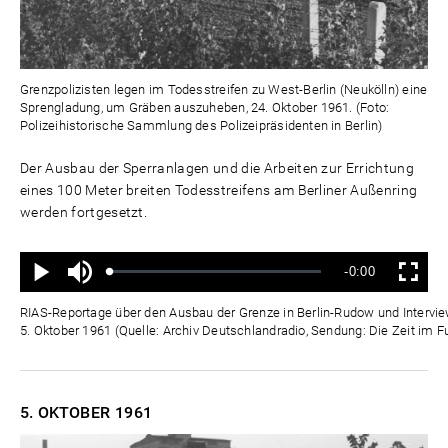
Grenzpolizisten legen im Todesstreifen zu West-Berlin (Neukölln) eine
Sprengladung, um Gräben auszuheben, 24. Oktober 1961. (Foto:
Polizeihistorische Sammlung des Polizeipräsidenten in Berlin)
Der Ausbau der Sperranlagen und die Arbeiten zur Errichtung
eines 100 Meter breiten Todesstreifens am Berliner Außenring
werden fortgesetzt.
Ton
Verbleibende
-0:00
aus
Geladen
:
Status
:
Wiedergabe
Vollbild
0%
0%
Zeit
RIAS-Reportage über den Ausbau der Grenze in Berlin-Rudow und Intervi
5. Oktober 1961 (Quelle: Archiv Deutschlandradio, Sendung: Die Zeit im F
5. OKTOBER
1961