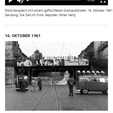
Verbleibende
-0:00
aus
Geladen
:
Status
:
Wiedergabe
Vollbild
0%
0%
Zeit
RIAS-Gespräch mit einem geflüchteten Grenzpolizisten, 16. Oktober 1961 
Sendung: Die Zeit im Funk, Reporter: Peter Herz)
16. OKTOBER
1961