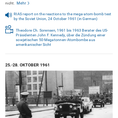
Mehr
nicht.
RIAS report on the reactions to the mega-atom-bomb test
by the Soviet Union, 24 October 1961 (in German)
Theodore Ch. Sorensen, 1961 bis 1963 Berater des US-
Präsidenten John F. Kennedy, über die Zündung einer
sowjetischen 50-Megatonnen-Atombombe aus
amerikanischer Sicht
25.-28. OKTOBER
1961