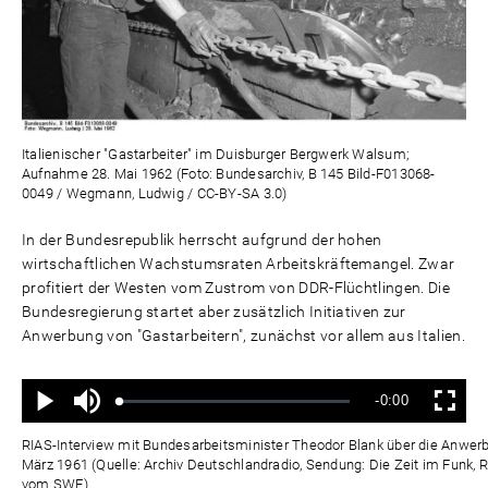
Italienischer "Gastarbeiter" im Duisburger Bergwerk Walsum;
Aufnahme 28. Mai 1962 (Foto: Bundesarchiv, B 145 Bild-F013068-
0049 / Wegmann, Ludwig / CC-BY-SA 3.0)
In der Bundesrepublik herrscht aufgrund der hohen
wirtschaftlichen Wachstumsraten Arbeitskräftemangel. Zwar
profitiert der Westen vom Zustrom von DDR-Flüchtlingen. Die
Bundesregierung startet aber zusätzlich Initiativen zur
Anwerbung von "Gastarbeitern", zunächst vor allem aus Italien.
Ton
Verbleibende
-0:00
aus
Geladen
:
Status
:
Wiedergabe
Vollbild
0%
0%
Zeit
RIAS-Interview mit Bundesarbeitsminister Theodor Blank über die Anwerbu
März 1961 (Quelle: Archiv Deutschlandradio, Sendung: Die Zeit im Funk, 
vom SWF)