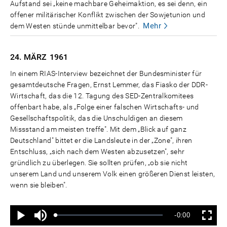
Aufstand sei „keine machbare Geheimaktion, es sei denn, ein
offener militärischer Konflikt zwischen der Sowjetunion und
Mehr
dem Westen stünde unmittelbar bevor".
24. MÄRZ
1961
In einem RIAS-Interview bezeichnet der Bundesminister für
gesamtdeutsche Fragen, Ernst Lemmer, das Fiasko der DDR-
Wirtschaft, das die 12. Tagung des SED-Zentralkomitees
offenbart habe, als „Folge einer falschen Wirtschafts- und
Gesellschaftspolitik, das die Unschuldigen an diesem
Missstand am meisten treffe". Mit dem „Blick auf ganz
Deutschland" bittet er die Landsleute in der „Zone", ihren
Entschluss, „sich nach dem Westen abzusetzen", sehr
gründlich zu überlegen. Sie sollten prüfen, „ob sie nicht
unserem Land und unserem Volk einen größeren Dienst leisten,
wenn sie bleiben".
Ton
Verbleibende
-0:00
aus
Geladen
:
Status
:
Wiedergabe
Vollbild
0%
0%