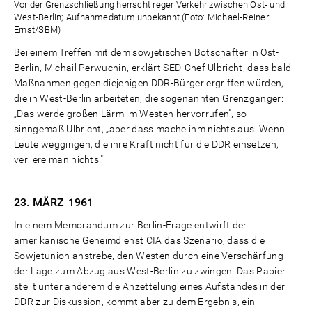
Vor der Grenzschließung herrscht reger Verkehr zwischen Ost- und
West-Berlin; Aufnahmedatum unbekannt (Foto: Michael-Reiner
Ernst/SBM)
Bei einem Treffen mit dem sowjetischen Botschafter in Ost-
Berlin, Michail Perwuchin, erklärt SED-Chef Ulbricht, dass bald
Maßnahmen gegen diejenigen DDR-Bürger ergriffen würden,
die in West-Berlin arbeiteten, die sogenannten Grenzgänger:
„Das werde großen Lärm im Westen hervorrufen", so
sinngemäß Ulbricht, „aber dass mache ihm nichts aus. Wenn
Leute weggingen, die ihre Kraft nicht für die DDR einsetzen,
verliere man nichts."
23. MÄRZ
1961
In einem Memorandum zur Berlin-Frage entwirft der
amerikanische Geheimdienst CIA das Szenario, dass die
Sowjetunion anstrebe, den Westen durch eine Verschärfung
der Lage zum Abzug aus West-Berlin zu zwingen. Das Papier
stellt unter anderem die Anzettelung eines Aufstandes in der
DDR zur Diskussion, kommt aber zu dem Ergebnis, ein