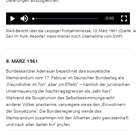
Lieferungen auszugleichen.
Ton
Verbleibende
-0:00
aus
Geladen
:
Status
:
Wiedergabe
Vollbild
0%
0%
Zeit
RIAS-Bericht über die Leipziger Frühjahrsmesse, 13. März 1961 (Quelle: 
Zeit im Funk, Reporter: Hans-Werner Koch, Übernahme vom SWF)
8. MÄRZ
1961
Bundeskanzler Adenauer bezeichnet das sowjetische
Memorandum vom 17. Februar im Deutschen Bundestag als
„freundlicher im Ton", aber „im Effekt" – nämlich der juristischen
Untermauerung der Nachkriegsgrenzen als „sehr hart".
Während die Sowjetunion das Selbstbestimmungsrecht
anderer Völker anerkenne, verweigere sie es den „Einwohnern
der Sowjetzone". Die Bundesregierung werde das
Memorandum zusammen mit den Alliierten „sehr gewissenhaft
und nach allen Seiten hin" prüfen.