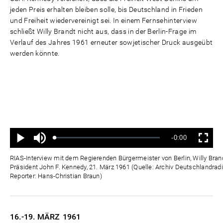
jeden Preis erhalten bleiben solle, bis Deutschland in Frieden
und Freiheit wiedervereinigt sei. In einem Fernsehinterview
schließt Willy Brandt nicht aus, dass in der Berlin-Frage im
Verlauf des Jahres 1961 erneuter sowjetischer Druck ausgeübt
werden könnte.
Ton
Verbleibende
-0:00
aus
Geladen
:
Status
:
Wiedergabe
Vollbild
0%
0%
Zeit
RIAS-Interview mit dem Regierenden Bürgermeister von Berlin, Willy Bra
Präsident John F. Kennedy, 21. März 1961 (Quelle: Archiv Deutschlandradi
Reporter: Hans-Christian Braun)
16.-19. MÄRZ
1961