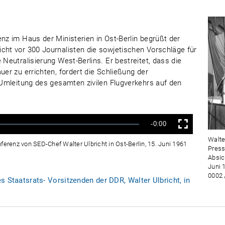
enz im Haus der Ministerien in Ost-Berlin begrüßt der
cht vor 300 Journalisten die sowjetischen Vorschläge für
 Neutralisierung West-Berlins. Er bestreitet, dass die
uer zu errichten, fordert die Schließung der
e Umleitung des gesamten zivilen Flugverkehrs auf den
Verbleibende
-0:00
Vollbild
Walte
Zeit
ferenz von SED-Chef Walter Ulbricht in Ost-Berlin, 15. Juni 1961
Press
Absic
Juni 
0002 
s Staatsrats- Vorsitzenden der DDR, Walter Ulbricht, in