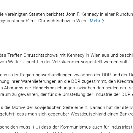
ie Vereinigten Staaten berichtet John F. Kennedy in einer Rundf
ngsaustausch" mit Chruschtschow in Wien.
Mehr
o das Treffen Chruschtschows mit Kennedy in Wien aus und beschli
von Walter Ulbricht in der Volkskammer vorgestellt werden soll.
rgebnis der Regierungsverhandlungen zwischen der DDR und der U
öhung ihrer Warenlieferungen an die DDR zugestimmt, den Kredit
es Abbruchs der Handelsbeziehungen zwischen den beiden deutsch
raum zu gewähren, der für die Umstellung der Industrie der DDR er
das die Motive der sowjetischen Seite erhellt. Danach hat der stel
geführt, dass man sich gegenüber Westdeutschland einen Bankrott
tscheiden muss, (...) dass der Kommunismus auch für Industriest