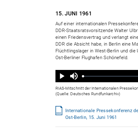
15. JUNI
1961
Auf einer internationalen Pressekonfer
DDR-Staatsratsvorsitzende Walter Ulbri
einen Friedensvertrag und verlangt eine
DDR die Absicht habe, in Berlin eine Ma
Flüchtlingslager in West-Berlin und di
Ost-Berliner Flughafen Schönefeld.
Ton
aus
Geladen
:
Status
:
Wiedergabe
0%
0%
RIAS-Mitschnitt der Internationalen Pressekon
(Quelle: Deutsches Rundfunkarchiv)
Internationale Pressekonferenz de
Ost-Berlin, 15. Juni 1961