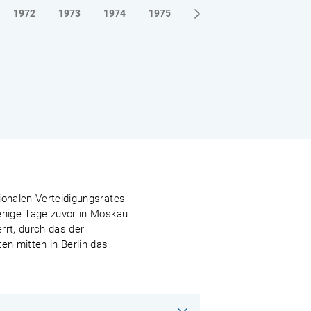
1972
1973
1974
1975
1976
1977
1978
ionalen Verteidigungsrates
wenige Tage zuvor in Moskau
rrt, durch das der
n mitten in Berlin das