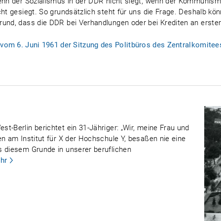
enn der Sozialismus in der DDR nicht siegt, wenn der Kommunismu
cht gesiegt. So grundsätzlich steht für uns die Frage. Deshalb k
und, dass die DDR bei Verhandlungen oder bei Krediten an erster 
 vom 6. Juni 1961 der Sitzung des Politbüros des Zentralkomite
t-Berlin berichtet ein 31-Jähriger: „Wir, meine Frau und
en am Institut für X der Hochschule Y, besaßen nie eine
s diesem Grunde in unserer beruflichen
hr