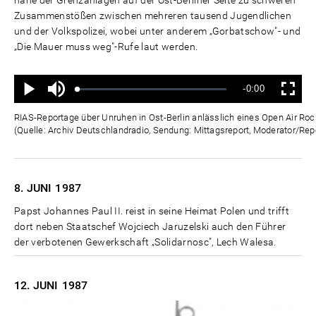
nahe der Grenzanlagen auf der Ost-Berliner Seite zu schweren
Zusammenstößen zwischen mehreren tausend Jugendlichen
und der Volkspolizei, wobei unter anderem „Gorbatschow"- und
„Die Mauer muss weg"-Rufe laut werden.
Ton
Verbleibende
-0:00
aus
Geladen
:
Status
:
Wiedergabe
Vollbild
0%
0%
Zeit
RIAS-Reportage über Unruhen in Ost-Berlin anlässlich eines Open Air Rock
(Quelle: Archiv Deutschlandradio, Sendung: Mittagsreport, Moderator/Rep
8. JUNI
1987
Papst Johannes Paul II. reist in seine Heimat Polen und trifft
dort neben Staatschef Wojciech Jaruzelski auch den Führer
der verbotenen Gewerkschaft „Solidarnosc", Lech Walesa.
12. JUNI
1987