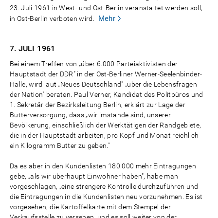
23. Juli 1961 in West- und Ost-Berlin veranstaltet werden soll,
Mehr
in Ost-Berlin verboten wird.
7. JULI
1961
Bei einem Treffen von „über 6.000 Parteiaktivisten der
Hauptstadt der DDR" in der Ost-Berliner Werner-Seelenbinder-
Halle, wird laut „Neues Deutschland" „über die Lebensfragen
der Nation" beraten. Paul Verner, Kandidat des Politbüros und
1. Sekretär der Bezirksleitung Berlin, erklärt zur Lage der
Butterversorgung, dass „wir imstande sind, unserer
Bevölkerung, einschließlich der Werktätigen der Randgebiete,
die in der Hauptstadt arbeiten, pro Kopf und Monat reichlich
ein Kilogramm Butter zu geben."
Da es aber in den Kundenlisten 180.000 mehr Eintragungen
gebe, „als wir überhaupt Einwohner haben", habe man
vorgeschlagen, „eine strengere Kontrolle durchzuführen und
die Eintragungen in die Kundenlisten neu vorzunehmen. Es ist
vorgesehen, die Kartoffelkarte mit dem Stempel der
Verkaufsstelle zu versehen, und es soll weiter von der