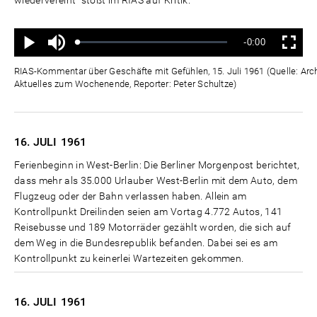
Ton
Verbleibende
-0:00
aus
Geladen
:
Status
:
Wiedergabe
Vollbild
0%
0%
Zeit
RIAS-Kommentar über Geschäfte mit Gefühlen, 15. Juli 1961 (Quelle: Arc
Aktuelles zum Wochenende, Reporter: Peter Schultze)
16. JULI
1961
Ferienbeginn in West-Berlin: Die Berliner Morgenpost berichtet,
dass mehr als 35.000 Urlauber West-Berlin mit dem Auto, dem
Flugzeug oder der Bahn verlassen haben. Allein am
Kontrollpunkt Dreilinden seien am Vortag 4.772 Autos, 141
Reisebusse und 189 Motorräder gezählt worden, die sich auf
dem Weg in die Bundesrepublik befanden. Dabei sei es am
Kontrollpunkt zu keinerlei Wartezeiten gekommen.
16. JULI
1961