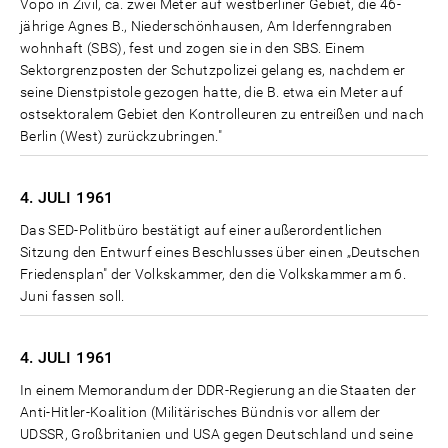
Vopo in Zivil, ca. zwei Meter auf westberliner Gebiet, die 46-
jährige Agnes B., Niederschönhausen, Am Iderfenngraben
wohnhaft (SBS), fest und zogen sie in den SBS. Einem
Sektorgrenzposten der Schutzpolizei gelang es, nachdem er
seine Dienstpistole gezogen hatte, die B. etwa ein Meter auf
ostsektoralem Gebiet den Kontrolleuren zu entreißen und nach
Berlin (West) zurückzubringen."
4. JULI
1961
Das SED-Politbüro bestätigt auf einer außerordentlichen
Sitzung den Entwurf eines Beschlusses über einen „Deutschen
Friedensplan" der Volkskammer, den die Volkskammer am 6.
Juni fassen soll.
4. JULI
1961
In einem Memorandum der DDR-Regierung an die Staaten der
Anti-Hitler-Koalition (Militärisches Bündnis vor allem der
UDSSR, Großbritanien und USA gegen Deutschland und seine