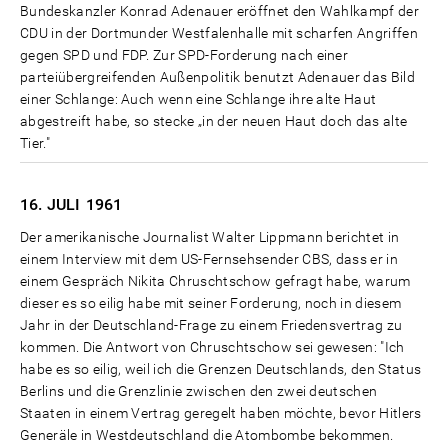
Bundeskanzler Konrad Adenauer eröffnet den Wahlkampf der
CDU in der Dortmunder Westfalenhalle mit scharfen Angriffen
gegen SPD und FDP. Zur SPD-Forderung nach einer
parteiübergreifenden Außenpolitik benutzt Adenauer das Bild
einer Schlange: Auch wenn eine Schlange ihre alte Haut
abgestreift habe, so stecke „in der neuen Haut doch das alte
Tier."
16. JULI
1961
Der amerikanische Journalist Walter Lippmann berichtet in
einem Interview mit dem US-Fernsehsender CBS, dass er in
einem Gespräch Nikita Chruschtschow gefragt habe, warum
dieser es so eilig habe mit seiner Forderung, noch in diesem
Jahr in der Deutschland-Frage zu einem Friedensvertrag zu
kommen. Die Antwort von Chruschtschow sei gewesen: "Ich
habe es so eilig, weil ich die Grenzen Deutschlands, den Status
Berlins und die Grenzlinie zwischen den zwei deutschen
Staaten in einem Vertrag geregelt haben möchte, bevor Hitlers
Generäle in Westdeutschland die Atombombe bekommen.