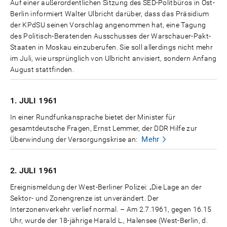
Auf einer außerordentlichen Sitzung des SED-Politbüros in Ost-
Berlin informiert Walter Ulbricht darüber, dass das Präsidium
der KPdSU seinen Vorschlag angenommen hat, eine Tagung
des Politisch-Beratenden Ausschusses der Warschauer-Pakt-
Staaten in Moskau einzuberufen. Sie soll allerdings nicht mehr
im Juli, wie ursprünglich von Ulbricht anvisiert, sondern Anfang
August stattfinden.
1. JULI
1961
In einer Rundfunkansprache bietet der Minister für
gesamtdeutsche Fragen, Ernst Lemmer, der DDR Hilfe zur
Mehr
Überwindung der Versorgungskrise an:
2. JULI
1961
Ereignismeldung der West-Berliner Polizei: „Die Lage an der
Sektor- und Zonengrenze ist unverändert. Der
Interzonenverkehr verlief normal. – Am 2.7.1961, gegen 16.15
Uhr, wurde der 18-jährige Harald L., Halensee (West-Berlin, d.