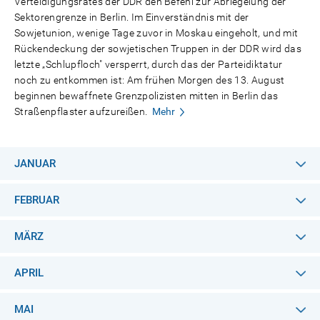
Verteidigungsrates der DDR den Befehl zur Abriegelung der
Sektorengrenze in Berlin. Im Einverständnis mit der
Sowjetunion, wenige Tage zuvor in Moskau eingeholt, und mit
Rückendeckung der sowjetischen Truppen in der DDR wird das
letzte „Schlupfloch" versperrt, durch das der Parteidiktatur
noch zu entkommen ist: Am frühen Morgen des 13. August
beginnen bewaffnete Grenzpolizisten mitten in Berlin das
Straßenpflaster aufzureißen.
Mehr
JANUAR
FEBRUAR
MÄRZ
APRIL
MAI