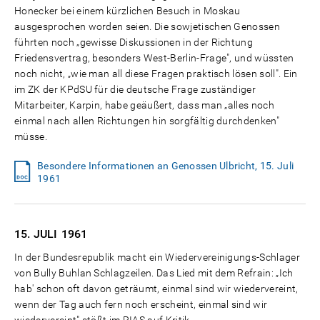
Honecker bei einem kürzlichen Besuch in Moskau
ausgesprochen worden seien. Die sowjetischen Genossen
führten noch „gewisse Diskussionen in der Richtung
Friedensvertrag, besonders West-Berlin-Frage", und wüssten
noch nicht, „wie man all diese Fragen praktisch lösen soll". Ein
im ZK der KPdSU für die deutsche Frage zuständiger
Mitarbeiter, Karpin, habe geäußert, dass man „alles noch
einmal nach allen Richtungen hin sorgfältig durchdenken"
müsse.
Besondere Informationen an Genossen Ulbricht, 15. Juli
1961
15. JULI
1961
In der Bundesrepublik macht ein Wiedervereinigungs-Schlager
von Bully Buhlan Schlagzeilen. Das Lied mit dem Refrain: „Ich
hab' schon oft davon geträumt, einmal sind wir wiedervereint,
wenn der Tag auch fern noch erscheint, einmal sind wir
wiedervereint" stößt im RIAS auf Kritik.