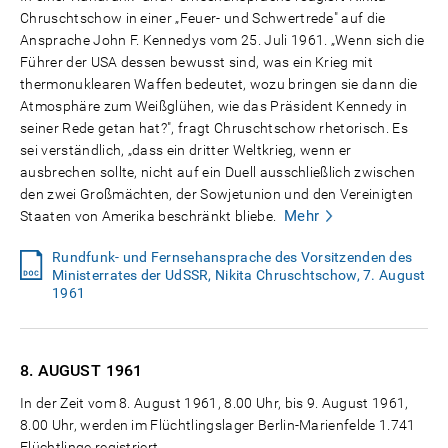
Chruschtschow in einer „Feuer- und Schwertrede" auf die
Ansprache John F. Kennedys vom 25. Juli 1961. „Wenn sich die
Führer der USA dessen bewusst sind, was ein Krieg mit
thermonuklearen Waffen bedeutet, wozu bringen sie dann die
Atmosphäre zum Weißglühen, wie das Präsident Kennedy in
seiner Rede getan hat?", fragt Chruschtschow rhetorisch. Es
sei verständlich, „dass ein dritter Weltkrieg, wenn er
ausbrechen sollte, nicht auf ein Duell ausschließlich zwischen
den zwei Großmächten, der Sowjetunion und den Vereinigten
Mehr
Staaten von Amerika beschränkt bliebe.
Rundfunk- und Fernsehansprache des Vorsitzenden des
Ministerrates der UdSSR, Nikita Chruschtschow, 7. August
1961
8. AUGUST
1961
In der Zeit vom 8. August 1961, 8.00 Uhr, bis 9. August 1961,
8.00 Uhr, werden im Flüchtlingslager Berlin-Marienfelde 1.741
Flüchtlinge registriert.