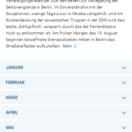
Verteidigungsrates der DDR den Befehl zur Abriegelung der
Sektorengrenze in Berlin. Im Einverständnis mit der
Sowjetunion, wenige Tage zuvor in Moskau eingeholt, und mit
Rückendeckung der sowjetischen Truppen in der DDR wird das
letzte „Schlupfloch" versperrt, durch das der Parteidiktatur
noch zu entkommen ist: Am frühen Morgen des 13. August
beginnen bewaffnete Grenzpolizisten mitten in Berlin das
Straßenpflaster aufzureißen.
Mehr
JANUAR
FEBRUAR
MÄRZ
APRIL
MAI