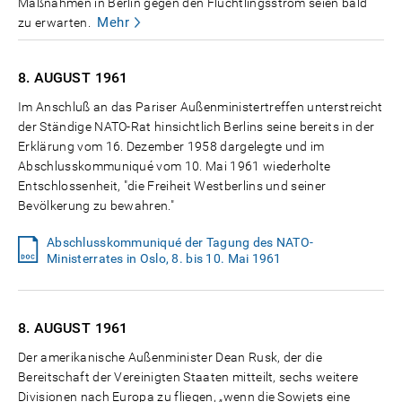
Maßnahmen in Berlin gegen den Flüchtlingsstrom seien bald
Mehr
zu erwarten.
8. AUGUST
1961
Im Anschluß an das Pariser Außenministertreffen unterstreicht
der Ständige NATO-Rat hinsichtlich Berlins seine bereits in der
Erklärung vom 16. Dezember 1958 dargelegte und im
Abschlusskommuniqué vom 10. Mai 1961 wiederholte
Entschlossenheit, "die Freiheit Westberlins und seiner
Bevölkerung zu bewahren."
Abschlusskommuniqué der Tagung des NATO-
Ministerrates in Oslo, 8. bis 10. Mai 1961
8. AUGUST
1961
Der amerikanische Außenminister Dean Rusk, der die
Bereitschaft der Vereinigten Staaten mitteilt, sechs weitere
Divisionen nach Europa zu fliegen, „wenn die Sowjets eine