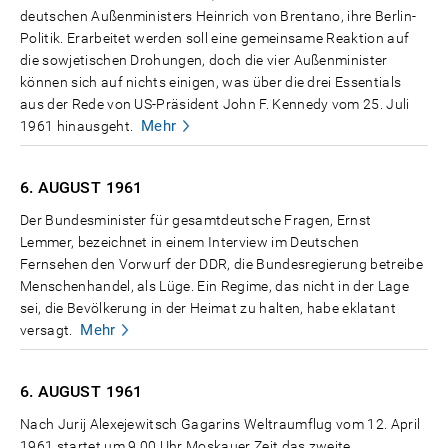
deutschen Außenministers Heinrich von Brentano, ihre Berlin-
Politik. Erarbeitet werden soll eine gemeinsame Reaktion auf
die sowjetischen Drohungen, doch die vier Außenminister
können sich auf nichts einigen, was über die drei Essentials
aus der Rede von US-Präsident John F. Kennedy vom 25. Juli
Mehr
1961 hinausgeht.
6. AUGUST
1961
Der Bundesminister für gesamtdeutsche Fragen, Ernst
Lemmer, bezeichnet in einem Interview im Deutschen
Fernsehen den Vorwurf der DDR, die Bundesregierung betreibe
Menschenhandel, als Lüge. Ein Regime, das nicht in der Lage
sei, die Bevölkerung in der Heimat zu halten, habe eklatant
Mehr
versagt.
6. AUGUST
1961
Nach Jurij Alexejewitsch Gagarins Weltraumflug vom 12. April
1961 startet um 9.00 Uhr Moskauer Zeit das zweite