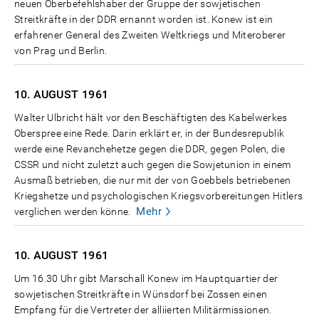
neuen Oberbefehlshaber der Gruppe der sowjetischen
Streitkräfte in der DDR ernannt worden ist. Konew ist ein
erfahrener General des Zweiten Weltkriegs und Miteroberer
von Prag und Berlin.
10. AUGUST
1961
Walter Ulbricht hält vor den Beschäftigten des Kabelwerkes
Oberspree eine Rede. Darin erklärt er, in der Bundesrepublik
werde eine Revanchehetze gegen die DDR, gegen Polen, die
CSSR und nicht zuletzt auch gegen die Sowjetunion in einem
Ausmaß betrieben, die nur mit der von Goebbels betriebenen
Kriegshetze und psychologischen Kriegsvorbereitungen Hitlers
Mehr
verglichen werden könne.
10. AUGUST
1961
Um 16.30 Uhr gibt Marschall Konew im Hauptquartier der
sowjetischen Streitkräfte in Wünsdorf bei Zossen einen
Empfang für die Vertreter der alliierten Militärmissionen.