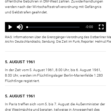
öffentliche Gebühren in DM-West zahlen. Zuwiderhandlungen
werden nach der Wirtschaftsstrafverordnung mit Gefängnis
und Geldstrafen geahndet.
Ton
Verbleibende
-0:00
aus
Geladen
:
Status
:
Wiedergabe
Vollbild
0%
0%
Zeit
RIAS: Informationen über die Grenzgänger-Verordnung des Ostberliner Mag
Archiv Deutschlandradio, Sendung: Die Zeit im Funk, Reporter: Helmut Fle
5. AUGUST
1961
In der Zeit vom 5. August 1961, 8.00 Uhr, bis 6. August 1961,
8.00 Uhr, werden im Flüchtlingslager Berlin-Marienfelde 1.283
Flüchtlinge registriert.
5. AUGUST
1961
In Paris treffen sich vom 5. bis 7. August die Außenminister der
drei Westmächte und beraten, teilweise in Anwesenheit des