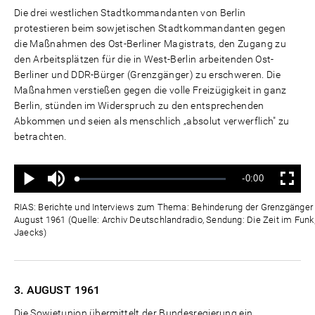
Die drei westlichen Stadtkommandanten von Berlin
protestieren beim sowjetischen Stadtkommandanten gegen
die Maßnahmen des Ost-Berliner Magistrats, den Zugang zu
den Arbeitsplätzen für die in West-Berlin arbeitenden Ost-
Berliner und DDR-Bürger (Grenzgänger) zu erschweren. Die
Maßnahmen verstießen gegen die volle Freizügigkeit in ganz
Berlin, stünden im Widerspruch zu den entsprechenden
Abkommen und seien als menschlich „absolut verwerflich" zu
betrachten.
Ton
Verbleibende
-0:00
aus
Geladen
:
Status
:
Wiedergabe
Vollbild
0%
0%
Zeit
RIAS: Berichte und Interviews zum Thema: Behinderung der Grenzgänger d
August 1961 (Quelle: Archiv Deutschlandradio, Sendung: Die Zeit im Funk,
Jaecks)
3. AUGUST
1961
Die Sowjetunion übermittelt der Bundesregierung ein