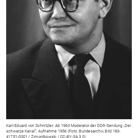
Karl-Eduard von Schnitzler: Ab 1960 Moderator der DDR-Sendung „Der
schwarze Kanal“; Aufnahme 1956 (Foto: Bundesarchiv, Bild 183-
41751-0001 / Zimontkowski / CC-BY-SA 3.0)