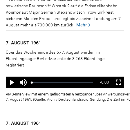
sowjetische Raumschiff Wostok 2 auf die Erdsatellitenbahn.
Kosmonaut Major German Stepanowitsch Titow umkreist
siebzehn Mal den Erdball und legt bis zu seiner Landung am 7.
Mehr
August mehr als 700.000 km zurück.
7. AUGUST
1961
Über das Wochenende des 6./7. August werden im
Flüchtlingslager Berlin-Marienfelde 3.268 Flüchtlinge
registriert.
Ton
Verbleibende
-0:00
aus
Geladen
:
Status
:
Wiedergabe
Vollbild
0%
0%
Zeit
RIAS-Interview mit einem geflüchteten Grenzgänger über Anwerbungsver
7. August 1961. (Quelle: Archiv Deutschlandradio, Sendung: Die Zeit im F
7. AUGUST
1961