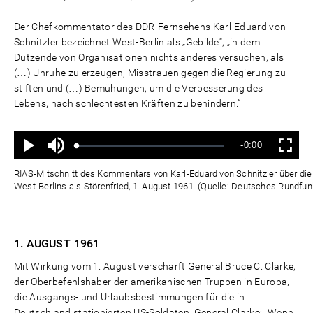
Der Chefkommentator des DDR-Fernsehens Karl-Eduard von
Schnitzler bezeichnet West-Berlin als „Gebilde“, „in dem
Dutzende von Organisationen nichts anderes versuchen, als
(…) Unruhe zu erzeugen, Misstrauen gegen die Regierung zu
stiften und (…) Bemühungen, um die Verbesserung des
Lebens, nach schlechtesten Kräften zu behindern.“
Ton
Verbleibende
-0:00
aus
Geladen
:
Status
:
Wiedergabe
Vollbild
0%
0%
Zeit
RIAS-Mitschnitt des Kommentars von Karl-Eduard von Schnitzler über die "
West-Berlins als Störenfried, 1. August 1961. (Quelle: Deutsches Rundfun
1. AUGUST
1961
Mit Wirkung vom 1. August verschärft General Bruce C. Clarke,
der Oberbefehlshaber der amerikanischen Truppen in Europa,
die Ausgangs- und Urlaubsbestimmungen für die in
Deutschland stationierten US-Soldaten. General Clarke: „Wenn