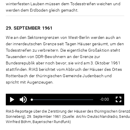
winterfesten Lauben müssen dem Todesstreifen weichen und
werden dem Erdboden gleich gemacht.
29. SEPTEMBER
1961
Wie an den Sektorengrenzen von West-Berlin werden auch an
der innerdeutschen Grenze seit Tagen Häuser geräumt, um den
Todesstreifen zu verbreitern. Die eigentliche Großaktion steht
Tausenden von DDR-Bewohnern an der Grenze zur
Bundesrepublik aber noch bevor; sie wird am 3. Oktober 1961
stattfinden. RIAS berichtet vom Abbruch der Häuser des Ortes
Rottenbach der thüringischen Gemeinde Judenbach und
spricht mit Augenzeugen.
Ton
Verbleibende
-0:00
aus
Geladen
:
Status
:
Wiedergabe
Vollbild
0%
0%
Zeit
RIAS-Reportage über die Zerstörung der Häuser des thüringischen Grenz
Sonneberg), 29. September 1961 (Quelle: Archiv Deutschlandradio, Sendun
Winfried Böhm, Bayerischer Rundfunk)