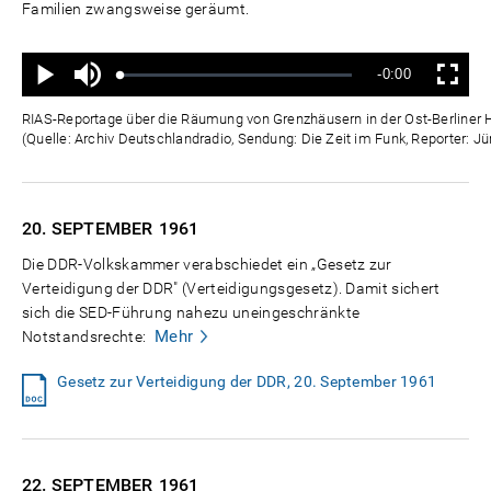
Familien zwangsweise geräumt.
Ton
Verbleibende
-0:00
aus
Geladen
:
Status
:
Wiedergabe
Vollbild
0%
0%
Zeit
RIAS-Reportage über die Räumung von Grenzhäusern in der Ost-Berliner 
(Quelle: Archiv Deutschlandradio, Sendung: Die Zeit im Funk, Reporter: Jü
20. SEPTEMBER
1961
Die DDR-Volkskammer verabschiedet ein „Gesetz zur
Verteidigung der DDR" (Verteidigungsgesetz). Damit sichert
sich die SED-Führung nahezu uneingeschränkte
Mehr
Notstandsrechte:
Gesetz zur Verteidigung der DDR, 20. September 1961
22. SEPTEMBER
1961