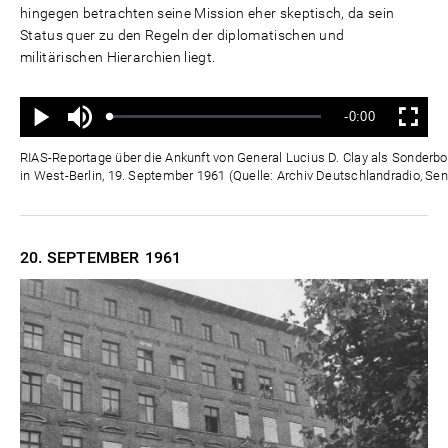
hingegen betrachten seine Mission eher skeptisch, da sein
Status quer zu den Regeln der diplomatischen und
militärischen Hierarchien liegt.
Ton
Verbleibende
-0:00
aus
Geladen
:
Status
:
Wiedergabe
Vollbild
0%
0%
Zeit
RIAS-Reportage über die Ankunft von General Lucius D. Clay als Sonderb
in West-Berlin, 19. September 1961 (Quelle: Archiv Deutschlandradio, Sen
20. SEPTEMBER
1961