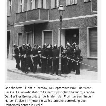
Gescheiterte Flucht in Treptow, 13. September 1961: Die West-
Berliner Feuerwehr steht mit einem Sprungtuch bereicht, aber die
Ost-Berliner Grenzsoldaten verhindern den Fluchtversuch in der
Harzer Straße 117 (Foto: Polizeihistorische Sammlung des
Polizeipräsidenten in Berlin)