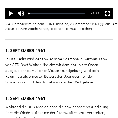
Ton
Verbleibende
-0:00
aus
Geladen
:
Status
:
Wiedergabe
Vollbild
0%
0%
Zeit
RIAS-Interview mit einem DDR-Flüchtling, 2. September 1961 (Quelle: Ar
Aktuelles zum Wochenende, Reporter: Helmut Fleischer)
1. SEPTEMBER
1961
In Ost-Berlin wird der sowjetische Kosmonaut German Titow
von SED-Chef Walter Ulbricht mit dem Karl-Marx-Orden
ausgezeichnet. Auf einer Massenkundgebung wird sein
Raumflug als erneuter Beweis der Überlegenheit der
Sowjetunion und des Sozialismus in der Welt gefeiert.
1. SEPTEMBER
1961
Während die DDR-Medien noch die sowjetische Ankündigung
über die Wiederaufnahme der Atomwaffentests verbreiten,