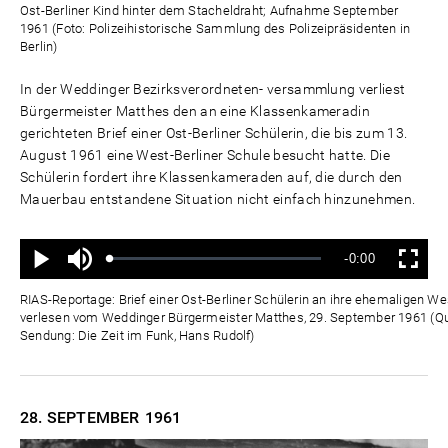
Ost-Berliner Kind hinter dem Stacheldraht; Aufnahme September
1961 (Foto: Polizeihistorische Sammlung des Polizeipräsidenten in
Berlin)
In der Weddinger Bezirksverordneten- versammlung verliest
Bürgermeister Matthes den an eine Klassenkameradin
gerichteten Brief einer Ost-Berliner Schülerin, die bis zum 13.
August 1961 eine West-Berliner Schule besucht hatte. Die
Schülerin fordert ihre Klassenkameraden auf, die durch den
Mauerbau entstandene Situation nicht einfach hinzunehmen.
Ton
Verbleibende
-0:00
aus
Geladen
:
Status
:
Wiedergabe
Vollbild
0%
0%
Zeit
RIAS-Reportage: Brief einer Ost-Berliner Schülerin an ihre ehemaligen W
verlesen vom Weddinger Bürgermeister Matthes, 29. September 1961 (Que
Sendung: Die Zeit im Funk, Hans Rudolf)
28. SEPTEMBER
1961