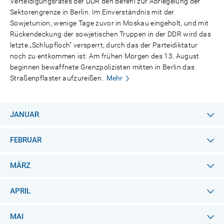
Verteidigungsrates der DDR den Befehl zur Abriegelung der
Sektorengrenze in Berlin. Im Einverständnis mit der
Sowjetunion, wenige Tage zuvor in Moskau eingeholt, und mit
Rückendeckung der sowjetischen Truppen in der DDR wird das
letzte „Schlupfloch" versperrt, durch das der Parteidiktatur
noch zu entkommen ist: Am frühen Morgen des 13. August
beginnen bewaffnete Grenzpolizisten mitten in Berlin das
Straßenpflaster aufzureißen.
Mehr
JANUAR
FEBRUAR
MÄRZ
APRIL
MAI