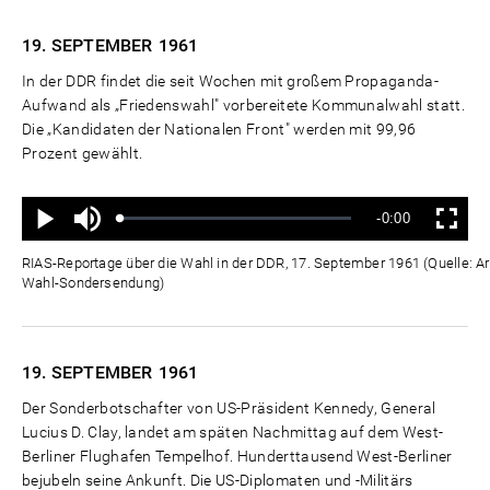
19. SEPTEMBER
1961
In der DDR findet die seit Wochen mit großem Propaganda-
Aufwand als „Friedenswahl" vorbereitete Kommunalwahl statt.
Die „Kandidaten der Nationalen Front" werden mit 99,96
Prozent gewählt.
Ton
Verbleibende
-0:00
aus
Geladen
:
Status
:
Wiedergabe
Vollbild
0%
0%
Zeit
RIAS-Reportage über die Wahl in der DDR, 17. September 1961 (Quelle: A
Wahl-Sondersendung)
19. SEPTEMBER
1961
Der Sonderbotschafter von US-Präsident Kennedy, General
Lucius D. Clay, landet am späten Nachmittag auf dem West-
Berliner Flughafen Tempelhof. Hunderttausend West-Berliner
bejubeln seine Ankunft. Die US-Diplomaten und -Militärs