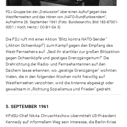
FDJ-Gruppe bei der „Diskussion“ über einen Aufruf gegen das
Westfernsehen und das Hören von „NATO-Rundfunksendern“;
Aufnahme 26. September 1961 (Foto: Bundesarchiv, Bild 183-87001-
0001 / Koch, Heinz / CC-BY-SA 3)
Die FDJ ruft mit einer Aktion "Blitz kontra NATO-Sender"
(„Aktion Ochsenkopf") zum Kampf gegen den Empfang des
West-Fernsehens auf: „Seid ihr startklar zur großen Blitzaktion
gegen Ochsenköpfe und geistiges Grenzgängertum?" Die
Drehrichtung der Radio- und Fernsehantennen auf den
Dächern lasse erkennen, wo „geistige Grenzgänger" wohnten.
Vielen, die in den folgenden Wochen nicht freiwillig auf
Westfernsehen verzichten, wird die Antenne abgesägt oder
gewaltsam in „Richtung Sozialismus und Frieden" gedreht.
5. SEPTEMBER
1961
KPdSU-Chef Nikita Chruschtschow übermittelt US-Präsident
Kennedy auf informellem Weg sein Interesse, die Berlin-Krise