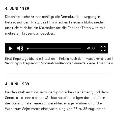
4. JUNI
1989
Die chinesische Armee schlägt die Demokratiebewegung in
Peking auf dem Platz des Himmlischen Friedens blutig nieder
und richtet dabei ein Massaker an: die Zahl der Toten wird mit
mehreren Tausend angegeben.
Ton
Verbleibende
-0:00
aus
Geladen
:
Status
:
Wiedergabe
Vollbild
0%
0%
Zeit
RIAS-Reportage über die Situation in Peking nach dem Massaker, 8. Juni 
Sendung: Mittagsreport, Moderatorin/Reporter: Annette Riedel, Ernst Stei
4. JUNI
1989
Bei den Wahlen zum Sejm, dem polnischen Parlament, und dem
Senat, an denen sich die „Solidarnosc" beteiligen darf, erleiden
die Kommunisten eine schwere Niederlage. Während für die
Wahl zum Sejm vorab eine Aufteilung von 65 zu 35 zugunsten