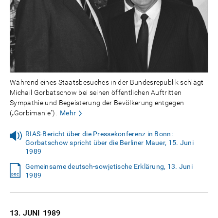
Während eines Staatsbesuches in der Bundesrepublik schlägt
Michail Gorbatschow bei seinen öffentlichen Auftritten
Sympathie und Begeisterung der Bevölkerung entgegen
(„Gorbimanie").
Mehr
RIAS-Bericht über die Pressekonferenz in Bonn:
Gorbatschow spricht über die Berliner Mauer, 15. Juni
1989
Gemeinsame deutsch-sowjetische Erklärung, 13. Juni
1989
13. JUNI
1989