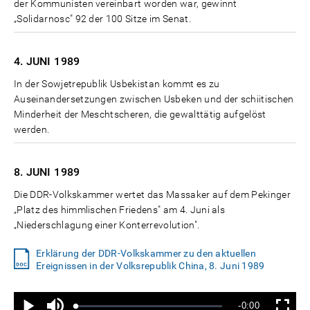
der Kommunisten vereinbart worden war, gewinnt
„Solidarnosc" 92 der 100 Sitze im Senat.
4. JUNI
1989
In der Sowjetrepublik Usbekistan kommt es zu
Auseinandersetzungen zwischen Usbeken und der schiitischen
Minderheit der Meschtscheren, die gewalttätig aufgelöst
werden.
8. JUNI
1989
Die DDR-Volkskammer wertet das Massaker auf dem Pekinger
„Platz des himmlischen Friedens" am 4. Juni als
„Niederschlagung einer Konterrevolution".
Erklärung der DDR-Volkskammer zu den aktuellen
Ereignissen in der Volksrepublik China, 8. Juni 1989
Ton
Verbleibende
-0:00
aus
Geladen
:
Status
:
Wiedergabe
Vollbild