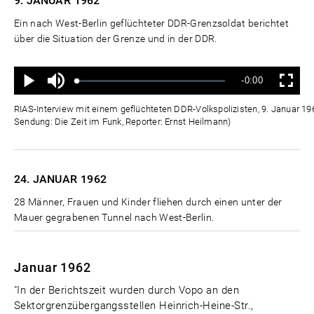
9. JANUAR
1962
Ein nach West-Berlin geflüchteter DDR-Grenzsoldat berichtet
über die Situation der Grenze und in der DDR.
Ton
Verbleibende
-0:00
aus
Geladen
:
Status
:
Wiedergabe
Vollbild
0%
0%
Zeit
RIAS-Interview mit einem geflüchteten DDR-Volkspolizisten, 9. Januar 196
Sendung: Die Zeit im Funk, Reporter: Ernst Heilmann)
24. JANUAR
1962
28 Männer, Frauen und Kinder fliehen durch einen unter der
Mauer gegrabenen Tunnel nach West-Berlin.
Januar 1962
"In der Berichtszeit wurden durch Vopo an den
Sektorgrenzübergangsstellen Heinrich-Heine-Str.,