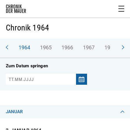
Chronik 1964
963
1964
1965
1966
1967
1968
1
Zum Datum springen
JANUAR