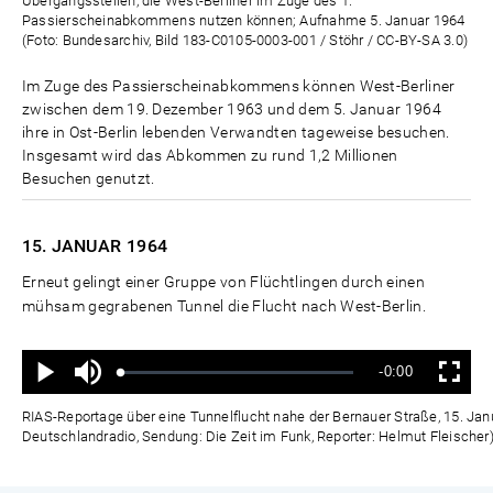
Übergangsstellen, die West-Berliner im Zuge des 1.
Passierscheinabkommens nutzen können; Aufnahme 5. Januar 1964
(Foto: Bundesarchiv, Bild 183-C0105-0003-001 / Stöhr / CC-BY-SA 3.0)
Im Zuge des Passierscheinabkommens können West-Berliner
zwischen dem 19. Dezember 1963 und dem 5. Januar 1964
ihre in Ost-Berlin lebenden Verwandten tageweise besuchen.
Insgesamt wird das Abkommen zu rund 1,2 Millionen
Besuchen genutzt.
15. JANUAR
1964
Erneut gelingt einer Gruppe von Flüchtlingen durch einen
mühsam gegrabenen Tunnel die Flucht nach West-Berlin.
Ton
Verbleibende
-0:00
aus
Geladen
:
Status
:
Wiedergabe
Vollbild
0%
0%
Zeit
RIAS-Reportage über eine Tunnelflucht nahe der Bernauer Straße, 15. Janu
Deutschlandradio, Sendung: Die Zeit im Funk, Reporter: Helmut Fleischer