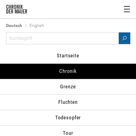
Deutsch
|
English
Chronik 1979
Startseite
978
1979
1980
1981
1982
1983
1
Chronik
Grenze
Zum Datum springen
Fluchten
Todesopfer
Tour