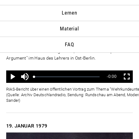
JANUAR
Lernen
17. JANUAR
1979
Material
Der wehrpolitische Unterricht stoße auf zunehmendes
Interesse der Schüler. Das berichtet Oberstleutnant Liebusch
FAQ
von der Militärpolitischen Hochschule „Wilhelm Pieck" im
Rahmen der Veranstaltungsreihe „Das aktuelle wehrpolitische
Argument" im Haus des Lehrers in Ost-Berlin.
Ton
Verbleibende
-0:00
aus
Geladen
:
Status
:
Wiedergabe
Vollbild
0%
0%
Zeit
RIAS-Bericht über einen öffentlichen Vortrag zum Thema "Wehrkundeunterr
(Quelle: Archiv Deutschlandradio, Sendung: Rundschau am Abend, Moderat
Sander)
19. JANUAR
1979