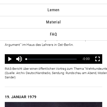
JANUAR
Lernen
17. JANUAR
1979
Material
Der wehrpolitische Unterricht stoße auf zunehmendes
Interesse der Schüler. Das berichtet Oberstleutnant Liebusch
FAQ
von der Militärpolitischen Hochschule „Wilhelm Pieck" im
Rahmen der Veranstaltungsreihe „Das aktuelle wehrpolitische
Argument" im Haus des Lehrers in Ost-Berlin.
Ton
Verbleibende
-0:00
aus
Geladen
:
Status
:
Wiedergabe
Vollbild
0%
0%
Zeit
RIAS-Bericht über einen öffentlichen Vortrag zum Thema "Wehrkundeunterr
(Quelle: Archiv Deutschlandradio, Sendung: Rundschau am Abend, Moderat
Sander)
19. JANUAR
1979