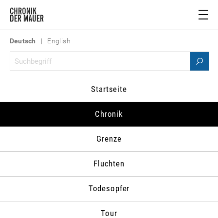
Deutsch
|
English
Chronik 1979
Startseite
978
1979
1980
1981
1982
1983
1
Chronik
Grenze
Zum Datum springen
Fluchten
Todesopfer
Tour